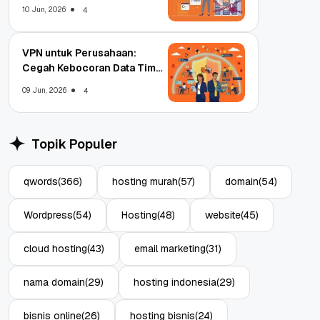
Enterprise
10 Jun, 2026
4
VPN untuk Perusahaan:
Cegah Kebocoran Data Tim
WFA!
09 Jun, 2026
4
Topik Populer
qwords
(366)
hosting murah
(57)
domain
(54)
Wordpress
(54)
Hosting
(48)
website
(45)
cloud hosting
(43)
email marketing
(31)
nama domain
(29)
hosting indonesia
(29)
bisnis online
(26)
hosting bisnis
(24)