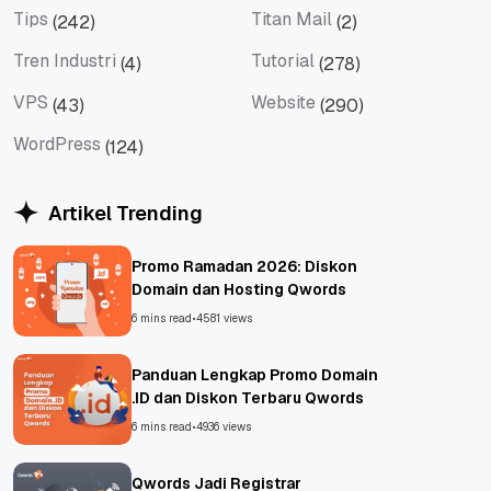
Tips
Titan Mail
(242)
(2)
Tips
Titan Mail
Tren Industri
Tutorial
(4)
(278)
Tren Industri
Tutorial
VPS
Website
(43)
(290)
VPS
Website
WordPress
(124)
WordPress
Artikel Trending
Promo Ramadan 2026: Diskon
Domain dan Hosting Qwords
6 mins read
•
4581 views
Panduan Lengkap Promo Domain
.ID dan Diskon Terbaru Qwords
6 mins read
•
4936 views
Qwords Jadi Registrar