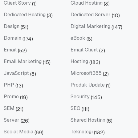
Client Story
Cloud Hosting
(1)
(8)
Client Story
Cloud Hosting
Dedicated Hosting
Dedicated Server
(3)
(10)
Dedicated Hosting
Dedicated Server
Design
Digital Marketing
(51)
(147)
Design
Digital Marketing
Domain
eBook
(174)
(8)
Domain
eBook
Email
Email Client
(52)
(2)
Email
Email Client
Email Marketing
Hosting
(15)
(183)
Email Marketing
Hosting
JavaScript
Microsoft365
(8)
(2)
JavaScript
Microsoft365
PHP
Produk Update
(13)
(1)
PHP
Produk Update
Promo
Security
(19)
(145)
Promo
Security
SEM
SEO
(21)
(111)
SEM
SEO
Server
Shared Hosting
(26)
(6)
Server
Shared Hosting
Social Media
Teknologi
(69)
(182)
Social Media
Teknologi