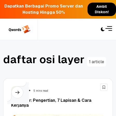
Dapatkan Berbagai Promo Server dan
Ambil
Hosting Hingga 50%
Diskon!
Skip
to
content
d
a
f
t
a
r
o
s
i
l
a
y
e
r
1 article
Security
5 mins read
OSI Layer: Pengertian, 7 Lapisan & Cara
Kerjanya