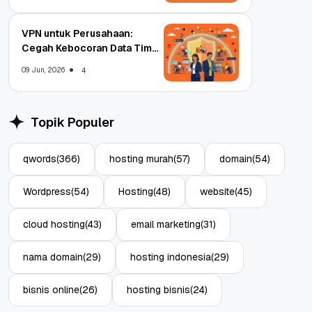
VPN untuk Perusahaan:
Cegah Kebocoran Data Tim
WFA!
09 Jun, 2026
4
Topik Populer
qwords
(366)
hosting murah
(57)
domain
(54)
Wordpress
(54)
Hosting
(48)
website
(45)
cloud hosting
(43)
email marketing
(31)
nama domain
(29)
hosting indonesia
(29)
bisnis online
(26)
hosting bisnis
(24)