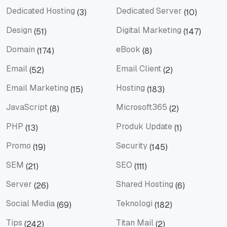
Dedicated Hosting
Dedicated Server
(3)
(10)
Dedicated Hosting
Dedicated Server
Design
Digital Marketing
(51)
(147)
Design
Digital Marketing
Domain
eBook
(174)
(8)
Domain
eBook
Email
Email Client
(52)
(2)
Email
Email Client
Email Marketing
Hosting
(15)
(183)
Email Marketing
Hosting
JavaScript
Microsoft365
(8)
(2)
JavaScript
Microsoft365
PHP
Produk Update
(13)
(1)
PHP
Produk Update
Promo
Security
(19)
(145)
Promo
Security
SEM
SEO
(21)
(111)
SEM
SEO
Server
Shared Hosting
(26)
(6)
Server
Shared Hosting
Social Media
Teknologi
(69)
(182)
Social Media
Teknologi
Tips
Titan Mail
(242)
(2)