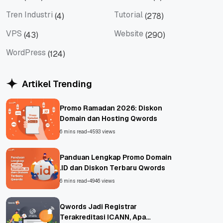
Tips
Titan Mail
Tren Industri
Tutorial
(4)
(278)
Tren Industri
Tutorial
VPS
Website
(43)
(290)
VPS
Website
WordPress
(124)
WordPress
Artikel Trending
Promo Ramadan 2026: Diskon
Domain dan Hosting Qwords
6 mins read
•
4593 views
Panduan Lengkap Promo Domain
.ID dan Diskon Terbaru Qwords
6 mins read
•
4946 views
Qwords Jadi Registrar
Terakreditasi ICANN, Apa