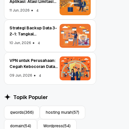
Aplikasi: Atasi Limitasi
Media
11 Jun, 2026
4
Strategi Backup Data 3-
2-1: Tangkal
Ransomware Enterprise
10 Jun, 2026
4
VPN untuk Perusahaan:
Cegah Kebocoran Data
Tim WFA!
09 Jun, 2026
4
Object Storage untuk
Strate
Aplikasi: Atasi Limitasi
1: Tan
Topik Populer
Media
Enterp
11 Jun, 2026
10 Jun,
4
qwords
(366)
hosting murah
(57)
domain
(54)
Wordpress
(54)