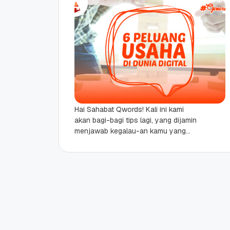
Hai Sahabat Qwords! Kali ini kami
akan bagi-bagi tips lagi, yang dijamin
menjawab kegalau-an kamu yang
ingin merintis usaha. Ingin bangun
usaha yang kekinian tapi...