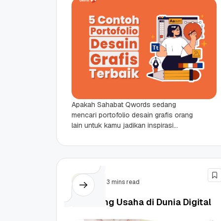
Apakah Sahabat Qwords sedang
mencari portofolio desain grafis orang
lain untuk kamu jadikan inspirasi
portofolio? Memang saat membuat
portofolio sendiri seringkali kita
membutuhkan banyak inspirasi...
Tips
3 mins read
6 Peluang Usaha di Dunia Digital