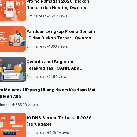
Promo Ramadan 2026: Diskon
Domain dan Hosting Qwords
6 mins read
•
4515 views
Panduan Lengkap Promo Domain
.ID dan Diskon Terbaru Qwords
6 mins read
•
4863 views
Qwords Jadi Registrar
Terakreditasi ICANN, Apa
Untungnya?
3 mins read
•
4456 views
ra Melacak HP yang Hilang dalam Keadaan Mati
au Menyala
ins read
•
66529 views
10 DNS Server Terbaik di 2026
(Terupdate)
8 mins read
•
61257 views