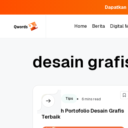
Dapatkan 
Skip
to
Home
Berita
Digital 
content
Home
Berita
Digital 
d
e
s
a
i
n
g
r
a
f
i
Design
Tips
6 mins read
5 Contoh Portofolio Desain Grafis
Terbaik