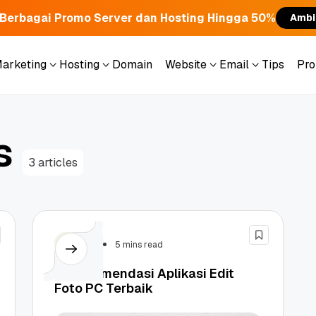
Berbagai Promo Server dan Hosting Hingga 50%
Ambi
Marketing
Hosting
Domain
Website
Email
Tips
Pr
Marketing
Hosting
Domain
Website
Email
Tips
Pr
s
3 articles
Design
5 mins read
15 Rekomendasi Aplikasi Edit
Foto PC Terbaik