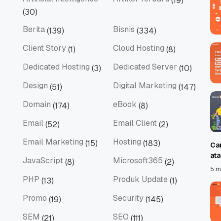
(19)
Artificial Intelligence
Artikel Terbaru
(30)
Berita
Bisnis
(139)
(334)
Berita
Bisnis
Client Story
Cloud Hosting
(1)
(8)
Client Story
Cloud Hosting
Dedicated Hosting
Dedicated Server
(3)
(10)
Dedicated Hosting
Dedicated Server
Design
Digital Marketing
(51)
(147)
Design
Digital Marketing
Domain
eBook
(174)
(8)
Domain
eBook
Email
Email Client
(52)
(2)
Email
Email Client
Email Marketing
Hosting
(15)
(183)
Ca
Email Marketing
Hosting
at
JavaScript
Microsoft365
(8)
(2)
JavaScript
Microsoft365
5 m
PHP
Produk Update
(13)
(1)
PHP
Produk Update
Promo
Security
(19)
(145)
Promo
Security
SEM
SEO
(21)
(111)