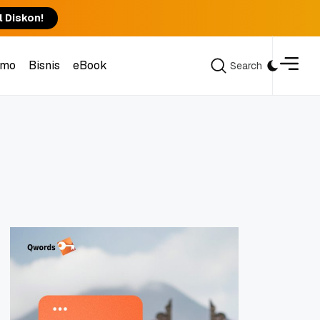
l Diskon!
omo
Bisnis
eBook
Search
Search
omo
Bisnis
eBook