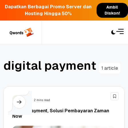
Dapatkan Berbagai Promo Server dan
Ambil
Hosting Hingga 50%
Diskon!
Skip
to
content
d
i
g
i
t
a
l
p
a
y
m
e
n
t
1 article
Bisnis
2 mins read
Digital Payment, Solusi Pembayaran Zaman
Now