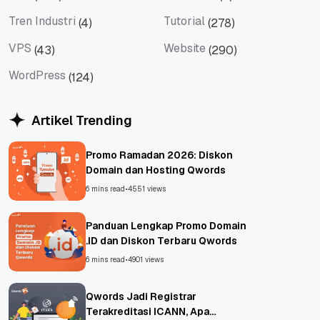
Tips
Titan Mail
Tren Industri
Tutorial
(4)
(278)
Tren Industri
Tutorial
VPS
Website
(43)
(290)
VPS
Website
WordPress
(124)
WordPress
Artikel Trending
Promo Ramadan 2026: Diskon
Domain dan Hosting Qwords
6 mins read
•
4551 views
Panduan Lengkap Promo Domain
.ID dan Diskon Terbaru Qwords
6 mins read
•
4901 views
Qwords Jadi Registrar
Terakreditasi ICANN, Apa