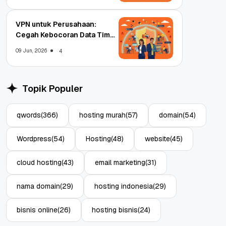
VPN untuk Perusahaan:
Cegah Kebocoran Data Tim
WFA!
09 Jun, 2026
4
Topik Populer
qwords
(366)
hosting murah
(57)
domain
(54)
Wordpress
(54)
Hosting
(48)
website
(45)
cloud hosting
(43)
email marketing
(31)
nama domain
(29)
hosting indonesia
(29)
bisnis online
(26)
hosting bisnis
(24)