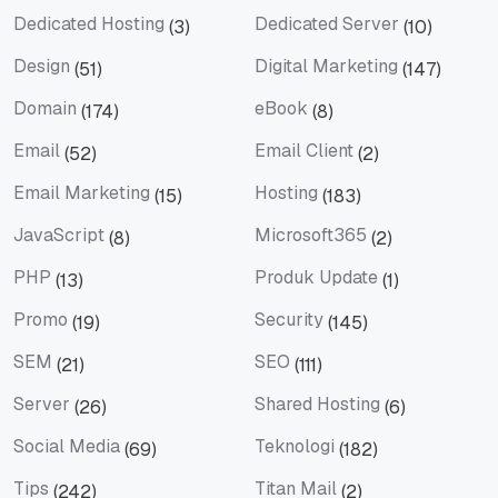
Dedicated Hosting
Dedicated Server
(3)
(10)
Dedicated Hosting
Dedicated Server
Design
Digital Marketing
(51)
(147)
Design
Digital Marketing
Domain
eBook
(174)
(8)
Domain
eBook
Email
Email Client
(52)
(2)
Email
Email Client
Email Marketing
Hosting
(15)
(183)
Email Marketing
Hosting
JavaScript
Microsoft365
(8)
(2)
JavaScript
Microsoft365
PHP
Produk Update
(13)
(1)
PHP
Produk Update
Promo
Security
(19)
(145)
Promo
Security
SEM
SEO
(21)
(111)
SEM
SEO
Server
Shared Hosting
(26)
(6)
Server
Shared Hosting
Social Media
Teknologi
(69)
(182)
Social Media
Teknologi
Tips
Titan Mail
(242)
(2)