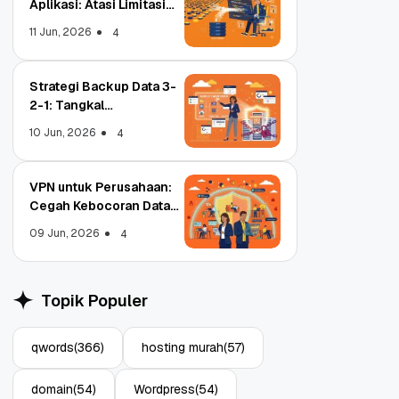
Aplikasi: Atasi Limitasi
Media
11 Jun, 2026
4
Strategi Backup Data 3-
2-1: Tangkal
Ransomware Enterprise
10 Jun, 2026
4
VPN untuk Perusahaan:
Cegah Kebocoran Data
Tim WFA!
09 Jun, 2026
4
Object Storage untuk
S
Aplikasi: Atasi Limitasi
1
Topik Populer
Media
E
11 Jun, 2026
10
4
qwords
(366)
hosting murah
(57)
domain
(54)
Wordpress
(54)