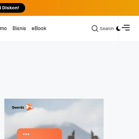
l Diskon!
omo
Bisnis
eBook
Search
Search
omo
Bisnis
eBook