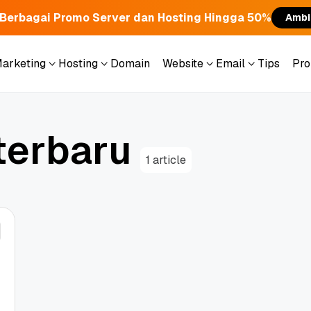
Berbagai Promo Server dan Hosting Hingga 50%
Ambi
Marketing
Hosting
Domain
Website
Email
Tips
Pr
Marketing
Hosting
Domain
Website
Email
Tips
Pr
t
e
r
b
a
r
u
1 article