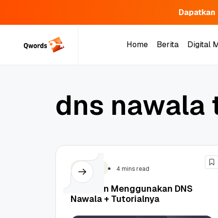
Dapatkan 
Skip
to
Home
Berita
Digital 
content
Home
Berita
Digital 
d
n
s
n
a
w
a
l
a
Security
4 mins read
Panduan Menggunakan DNS
Nawala + Tutorialnya