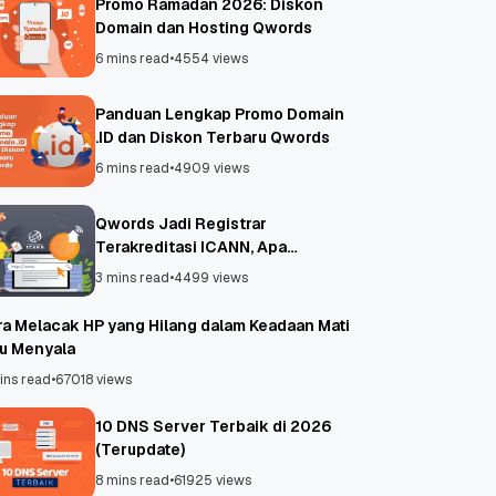
Promo Ramadan 2026: Diskon
Domain dan Hosting Qwords
6 mins read
•
4554 views
Panduan Lengkap Promo Domain
.ID dan Diskon Terbaru Qwords
6 mins read
•
4909 views
Qwords Jadi Registrar
Terakreditasi ICANN, Apa
Untungnya?
3 mins read
•
4499 views
ra Melacak HP yang Hilang dalam Keadaan Mati
au Menyala
ins read
•
67018 views
10 DNS Server Terbaik di 2026
(Terupdate)
8 mins read
•
61925 views