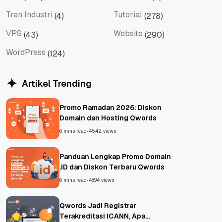
Tips
Titan Mail
Tren Industri
Tutorial
(4)
(278)
Tren Industri
Tutorial
VPS
Website
(43)
(290)
VPS
Website
WordPress
(124)
WordPress
Artikel Trending
Promo Ramadan 2026: Diskon
Domain dan Hosting Qwords
6 mins read
•
4542 views
Panduan Lengkap Promo Domain
.ID dan Diskon Terbaru Qwords
6 mins read
•
4894 views
Qwords Jadi Registrar
Terakreditasi ICANN, Apa