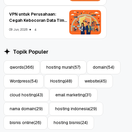
VPN untuk Perusahaan:
Cegah Kebocoran Data Tim
WFA!
09 Jun, 2026
4
Topik Populer
qwords
(366)
hosting murah
(57)
domain
(54)
Wordpress
(54)
Hosting
(48)
website
(45)
cloud hosting
(43)
email marketing
(31)
nama domain
(29)
hosting indonesia
(29)
bisnis online
(26)
hosting bisnis
(24)