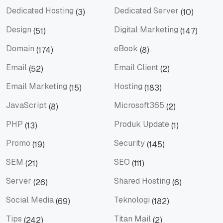
Dedicated Hosting
Dedicated Server
(3)
(10)
Dedicated Hosting
Dedicated Server
Design
Digital Marketing
(51)
(147)
Design
Digital Marketing
Domain
eBook
(174)
(8)
Domain
eBook
Email
Email Client
(52)
(2)
Email
Email Client
Email Marketing
Hosting
(15)
(183)
Email Marketing
Hosting
JavaScript
Microsoft365
(8)
(2)
JavaScript
Microsoft365
PHP
Produk Update
(13)
(1)
PHP
Produk Update
Promo
Security
(19)
(145)
Promo
Security
SEM
SEO
(21)
(111)
SEM
SEO
Server
Shared Hosting
(26)
(6)
Server
Shared Hosting
Social Media
Teknologi
(69)
(182)
Social Media
Teknologi
Tips
Titan Mail
(242)
(2)