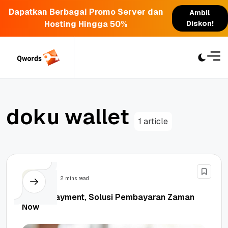
Dapatkan Berbagai Promo Server dan
Ambil
Hosting Hingga 50%
Diskon!
Skip
to
content
d
o
k
u
w
a
l
l
e
t
1 article
Bisnis
2 mins read
Digital Payment, Solusi Pembayaran Zaman
Now