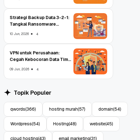
Strategi Backup Data 3-2-1:
Tangkal Ransomware
Enterprise
10 Jun, 2026
4
VPN untuk Perusahaan:
Cegah Kebocoran Data Tim
WFA!
09 Jun, 2026
4
Topik Populer
qwords
(366)
hosting murah
(57)
domain
(54)
Wordpress
(54)
Hosting
(48)
website
(45)
cloud hosting
(43)
email marketing
(31)