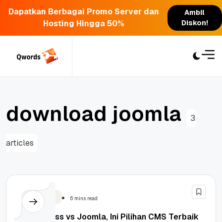
Dapatkan Berbagai Promo Server dan
Ambil
Hosting Hingga 50%
Diskon!
Skip
to
content
d
o
w
n
l
o
a
d
j
o
o
m
l
a
3
articles
WordPress
6 mins read
WordPress vs Joomla, Ini Pilihan CMS Terbaik