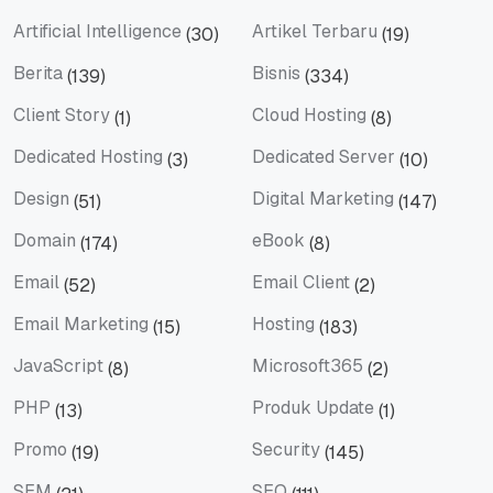
Artificial Intelligence
Artikel Terbaru
(30)
(19)
Artificial Intelligence
Artikel Terbaru
Berita
Bisnis
(139)
(334)
Berita
Bisnis
Client Story
Cloud Hosting
(1)
(8)
Client Story
Cloud Hosting
Dedicated Hosting
Dedicated Server
(3)
(10)
Dedicated Hosting
Dedicated Server
Design
Digital Marketing
(51)
(147)
Design
Digital Marketing
Domain
eBook
(174)
(8)
Domain
eBook
Email
Email Client
(52)
(2)
Email
Email Client
Email Marketing
Hosting
(15)
(183)
Email Marketing
Hosting
JavaScript
Microsoft365
(8)
(2)
JavaScript
Microsoft365
PHP
Produk Update
(13)
(1)
PHP
Produk Update
Promo
Security
(19)
(145)
Promo
Security
SEM
SEO