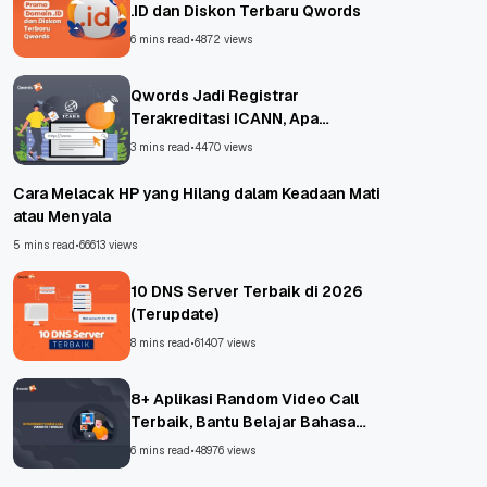
.ID dan Diskon Terbaru Qwords
6 mins read
•
4872 views
Qwords Jadi Registrar
Terakreditasi ICANN, Apa
Untungnya?
3 mins read
•
4470 views
Cara Melacak HP yang Hilang dalam Keadaan Mati
atau Menyala
5 mins read
•
66613 views
10 DNS Server Terbaik di 2026
(Terupdate)
8 mins read
•
61407 views
8+ Aplikasi Random Video Call
Terbaik, Bantu Belajar Bahasa
Asing!
6 mins read
•
48976 views