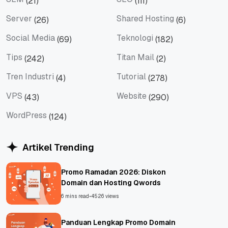
(21)
(111)
SEM
SEO
Server
Shared Hosting
(26)
(6)
Server
Shared Hosting
Social Media
Teknologi
(69)
(182)
Social Media
Teknologi
Tips
Titan Mail
(242)
(2)
Tips
Titan Mail
Tren Industri
Tutorial
(4)
(278)
Tren Industri
Tutorial
VPS
Website
(43)
(290)
VPS
Website
WordPress
(124)
WordPress
Artikel Trending
Promo Ramadan 2026: Diskon
Domain dan Hosting Qwords
6 mins read
•
4526 views
Panduan Lengkap Promo Domain