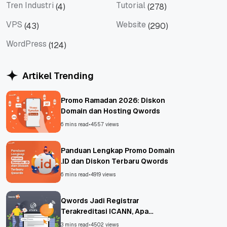
Tren Industri
Tutorial
(4)
(278)
Tren Industri
Tutorial
VPS
Website
(43)
(290)
VPS
Website
WordPress
(124)
WordPress
Artikel Trending
Promo Ramadan 2026: Diskon
Domain dan Hosting Qwords
6 mins read
•
4557 views
Panduan Lengkap Promo Domain
.ID dan Diskon Terbaru Qwords
6 mins read
•
4919 views
Qwords Jadi Registrar
Terakreditasi ICANN, Apa
Untungnya?
3 mins read
•
4502 views