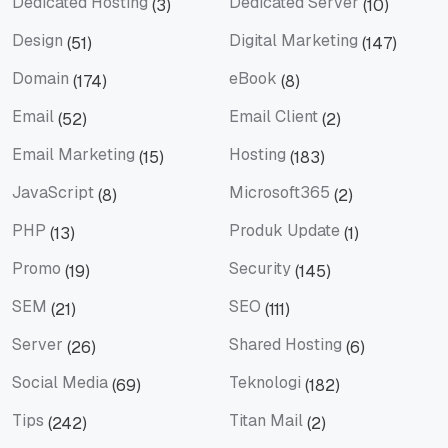
Dedicated Hosting
Dedicated Server
(3)
(10)
Dedicated Hosting
Dedicated Server
Design
Digital Marketing
(51)
(147)
Design
Digital Marketing
Domain
eBook
(174)
(8)
Domain
eBook
Email
Email Client
(52)
(2)
Email
Email Client
Email Marketing
Hosting
(15)
(183)
Email Marketing
Hosting
JavaScript
Microsoft365
(8)
(2)
JavaScript
Microsoft365
PHP
Produk Update
(13)
(1)
PHP
Produk Update
Promo
Security
(19)
(145)
Promo
Security
SEM
SEO
(21)
(111)
SEM
SEO
Server
Shared Hosting
(26)
(6)
Server
Shared Hosting
Social Media
Teknologi
(69)
(182)
Social Media
Teknologi
Tips
Titan Mail
(242)
(2)
Tips
Titan Mail