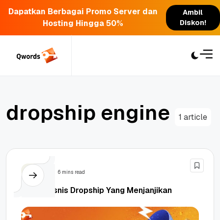
Dapatkan Berbagai Promo Server dan
Ambil
Hosting Hingga 50%
Diskon!
Skip
to
content
d
r
o
p
s
h
i
p
e
n
g
i
n
e
1 article
Bisnis
6 mins read
10 Ide Bisnis Dropship Yang Menjanjikan