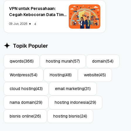
VPN untuk Perusahaan:
Cegah Kebocoran Data Tim
WFA!
09 Jun, 2026
4
Topik Populer
qwords
(366)
hosting murah
(57)
domain
(54)
Wordpress
(54)
Hosting
(48)
website
(45)
cloud hosting
(43)
email marketing
(31)
nama domain
(29)
hosting indonesia
(29)
bisnis online
(26)
hosting bisnis
(24)