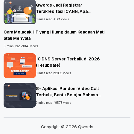
Qwords Jadi Registrar
Terakreditasi ICANN, Apa
Untungnya?
3 mins read
•
4561 views
Cara Melacak HP yang Hilang dalam Keadaan Mati
atau Menyala
5 mins read
•
68149 views
10 DNS Server Terbaik di 2026
(Terupdate)
8 mins read
•
62832 views
8+ Aplikasi Random Video Call
Terbaik, Bantu Belajar Bahasa
Asing!
6 mins read
•
49578 views
Copyright © 2026 Qwords