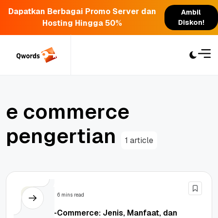
Dapatkan Berbagai Promo Server dan
Ambil
Hosting Hingga 50%
Diskon!
Skip
to
content
e
c
o
m
m
e
r
c
e
p
e
n
g
e
r
t
i
a
n
1 article
Bisnis
6 mins read
Apa Itu E-Commerce: Jenis, Manfaat, dan