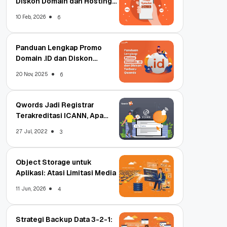
Diskon Domain dan Hosting
Qwords
10 Feb, 2026
6
Panduan Lengkap Promo
Domain .ID dan Diskon
Terbaru
20 Nov, 2025
6
Qwords Jadi Registrar
Terakreditasi ICANN, Apa
Untungnya?
27 Jul, 2022
3
Object Storage untuk
Aplikasi: Atasi Limitasi Media
11 Jun, 2026
4
Strategi Backup Data 3-2-1: