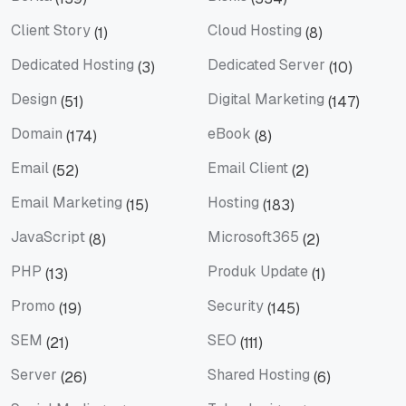
Berita
Bisnis
Client Story
Cloud Hosting
(1)
(8)
Client Story
Cloud Hosting
Dedicated Hosting
Dedicated Server
(3)
(10)
Dedicated Hosting
Dedicated Server
Design
Digital Marketing
(51)
(147)
Design
Digital Marketing
Domain
eBook
(174)
(8)
Domain
eBook
Email
Email Client
(52)
(2)
Email
Email Client
Email Marketing
Hosting
(15)
(183)
Email Marketing
Hosting
JavaScript
Microsoft365
(8)
(2)
JavaScript
Microsoft365
PHP
Produk Update
(13)
(1)
PHP
Produk Update
Promo
Security
(19)
(145)
Promo
Security
SEM
SEO
(21)
(111)
SEM
SEO
Server
Shared Hosting
(26)
(6)
Server
Shared Hosting