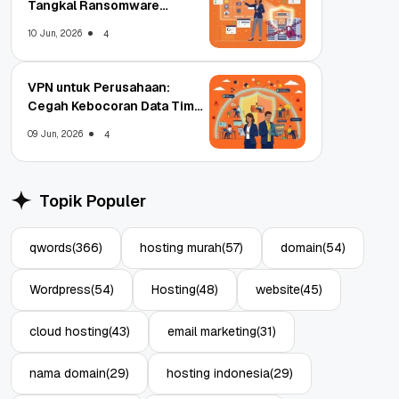
Tangkal Ransomware
Enterprise
10 Jun, 2026
4
VPN untuk Perusahaan:
Cegah Kebocoran Data Tim
WFA!
09 Jun, 2026
4
Topik Populer
qwords
(366)
hosting murah
(57)
domain
(54)
Wordpress
(54)
Hosting
(48)
website
(45)
cloud hosting
(43)
email marketing
(31)
nama domain
(29)
hosting indonesia
(29)