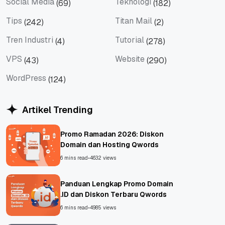
Social Media
Teknologi
(69)
(182)
Social Media
Teknologi
Tips
Titan Mail
(242)
(2)
Tips
Titan Mail
Tren Industri
Tutorial
(4)
(278)
Tren Industri
Tutorial
VPS
Website
(43)
(290)
VPS
Website
WordPress
(124)
WordPress
Artikel Trending
Promo Ramadan 2026: Diskon
Domain dan Hosting Qwords
6 mins read
•
4632 views
Panduan Lengkap Promo Domain
.ID dan Diskon Terbaru Qwords
6 mins read
•
4985 views