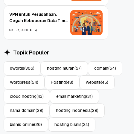
VPN untuk Perusahaan:
Cegah Kebocoran Data Tim
WFA!
09 Jun, 2026
4
Topik Populer
qwords
(366)
hosting murah
(57)
domain
(54)
Wordpress
(54)
Hosting
(48)
website
(45)
cloud hosting
(43)
email marketing
(31)
nama domain
(29)
hosting indonesia
(29)
bisnis online
(26)
hosting bisnis
(24)