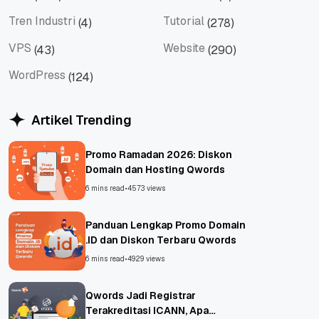
Tips
Titan Mail
Tren Industri
Tutorial
(4)
(278)
Tren Industri
Tutorial
VPS
Website
(43)
(290)
VPS
Website
WordPress
(124)
WordPress
Artikel Trending
Promo Ramadan 2026: Diskon
Domain dan Hosting Qwords
6 mins read
•
4573 views
Panduan Lengkap Promo Domain
.ID dan Diskon Terbaru Qwords
6 mins read
•
4929 views
Qwords Jadi Registrar
Terakreditasi ICANN, Apa