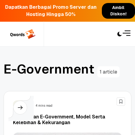
Dapatkan Berbagai Promo Server dan
Ambil
Hosting Hingga 50%
Diskon!
Skip
to
content
E
-
G
o
v
e
r
n
m
e
n
t
1 article
Berita
4 mins read
Pengertian E-Government, Model Serta
Kelebihan & Kekurangan