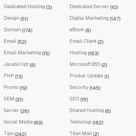
Dedicated Hosting
Dedicated Server
(3)
(10)
Dedicated Hosting
Dedicated Server
Design
Digital Marketing
(51)
(147)
Design
Digital Marketing
Domain
eBook
(174)
(8)
Domain
eBook
Email
Email Client
(52)
(2)
Email
Email Client
Email Marketing
Hosting
(15)
(183)
Email Marketing
Hosting
JavaScript
Microsoft365
(8)
(2)
JavaScript
Microsoft365
PHP
Produk Update
(13)
(1)
PHP
Produk Update
Promo
Security
(19)
(145)
Promo
Security
SEM
SEO
(21)
(111)
SEM
SEO
Server
Shared Hosting
(26)
(6)
Server
Shared Hosting
Social Media
Teknologi
(69)
(182)
Social Media
Teknologi
Tips
Titan Mail
(242)
(2)