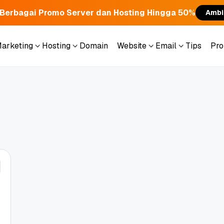
Berbagai Promo Server dan Hosting Hingga 50%
Ambi
Marketing
Hosting
Domain
Website
Email
Tips
Pr
Marketing
Hosting
Domain
Website
Email
Tips
Pr