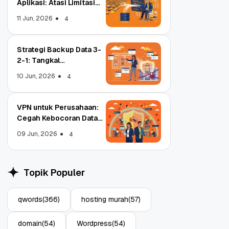
Aplikasi: Atasi Limitasi
Media
11 Jun, 2026
4
Strategi Backup Data 3-
2-1: Tangkal
Ransomware Enterprise
10 Jun, 2026
4
VPN untuk Perusahaan:
Cegah Kebocoran Data
Tim WFA!
09 Jun, 2026
4
Object Storage untuk
pa
Aplikasi: Atasi Limitasi
Topik Populer
Media
11 Jun, 2026
4
qwords
(366)
hosting murah
(57)
domain
(54)
Wordpress
(54)