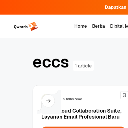
Dapatkan 
Skip
to
Home
Berita
Digital 
content
Home
Berita
Digital 
e
c
c
s
1 article
Email
5 mins read
Email Cloud Collaboration Suite,
Layanan Email Profesional Baru