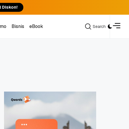
l Diskon!
omo
Bisnis
eBook
Search
Search
omo
Bisnis
eBook