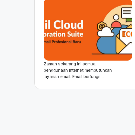
Zaman sekarang ini semua
penggunaan internet membutuhkan
layanan email. Email berfungsi
sebagai sarana komunikasi mengirim
dan menerima email, identitas diri, dan
keperluan online lainnya. Bahkan...