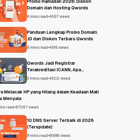
Promo Ramadan 2026: Diskon
Domain dan Hosting Qwords
6 mins read
•
4557 views
Panduan Lengkap Promo Domain
.ID dan Diskon Terbaru Qwords
6 mins read
•
4916 views
Qwords Jadi Registrar
Terakreditasi ICANN, Apa
Untungnya?
3 mins read
•
4502 views
ra Melacak HP yang Hilang dalam Keadaan Mati
au Menyala
ins read
•
67097 views
10 DNS Server Terbaik di 2026
(Terupdate)
8 mins read
•
61986 views