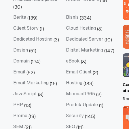
(19)
Artificial Intelligence
Artikel Terbaru
(30)
Berita
Bisnis
(139)
(334)
Berita
Bisnis
Client Story
Cloud Hosting
(1)
(8)
Client Story
Cloud Hosting
Dedicated Hosting
Dedicated Server
(3)
(10)
Dedicated Hosting
Dedicated Server
Design
Digital Marketing
(51)
(147)
Design
Digital Marketing
Domain
eBook
(174)
(8)
Domain
eBook
Email
Email Client
(52)
(2)
Email
Email Client
Email Marketing
Hosting
(15)
(183)
Ca
Email Marketing
Hosting
at
JavaScript
Microsoft365
(8)
(2)
JavaScript
Microsoft365
5 m
PHP
Produk Update
(13)
(1)
PHP
Produk Update
Promo
Security
(19)
(145)
Promo
Security
SEM
SEO
(21)
(111)