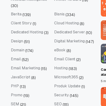
(19)
Artificial Intelligence
Artikel Terbaru
(30)
Berita
Bisnis
(139)
(334)
Berita
Bisnis
Client Story
Cloud Hosting
(1)
(8)
Client Story
Cloud Hosting
Dedicated Hosting
Dedicated Server
(3)
(10)
Dedicated Hosting
Dedicated Server
Design
Digital Marketing
(51)
(147)
Design
Digital Marketing
Domain
eBook
(174)
(8)
Domain
eBook
Email
Email Client
(52)
(2)
Email
Email Client
Email Marketing
Hosting
(15)
(183)
Ca
Email Marketing
Hosting
at
JavaScript
Microsoft365
(8)
(2)
JavaScript
Microsoft365
5 m
PHP
Produk Update
(13)
(1)
PHP
Produk Update
Promo
Security
(19)
(145)
Promo
Security
SEM
SEO
(21)
(111)