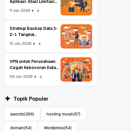
Aplikasi: Atasi Limitasi
Media
11 Jun, 2026
4
Strategi Backup Data 3-
2-1: Tangkal
Ransomware Enterprise
10 Jun, 2026
4
VPN untuk Perusahaan:
Cegah Kebocoran Data
Tim WFA!
09 Jun, 2026
4
Object Storage untuk
pa
Aplikasi: Atasi Limitasi
Topik Populer
Media
11 Jun, 2026
4
qwords
(366)
hosting murah
(57)
domain
(54)
Wordpress
(54)