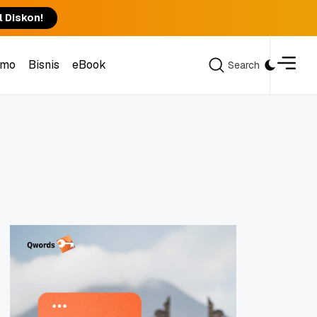
l Diskon!
omo
Bisnis
eBook
Search
Search
omo
Bisnis
eBook