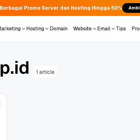
Berbagai Promo Server dan Hosting Hingga 50%
Ambi
Marketing
Hosting
Domain
Website
Email
Tips
Pr
Marketing
Hosting
Domain
Website
Email
Tips
Pr
p
.
i
d
1 article