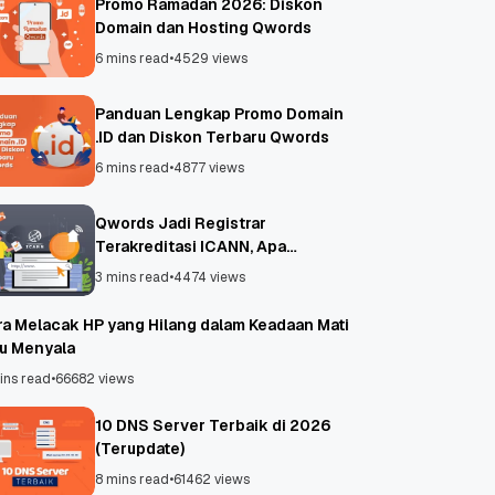
Promo Ramadan 2026: Diskon
Domain dan Hosting Qwords
6 mins read
•
4529 views
Panduan Lengkap Promo Domain
.ID dan Diskon Terbaru Qwords
6 mins read
•
4877 views
Qwords Jadi Registrar
Terakreditasi ICANN, Apa
Untungnya?
3 mins read
•
4474 views
ra Melacak HP yang Hilang dalam Keadaan Mati
au Menyala
ins read
•
66682 views
10 DNS Server Terbaik di 2026
(Terupdate)
8 mins read
•
61462 views