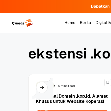
Dapatkan 
Skip
to
Home
Berita
Digital 
content
Home
Berita
Digital 
e
k
s
t
e
n
s
i
.
k
o
Domain
5 mins read
Mengenal Domain .kop.id, Alamat
Khusus untuk Website Koperasi