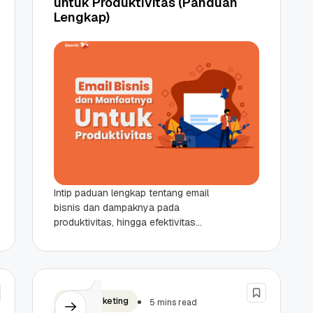
untuk Produktivitas (Panduan
Lengkap)
Intip paduan lengkap tentang email
bisnis dan dampaknya pada
produktivitas, hingga efektivitas
strategi bisnismu berikut ini! Identitas
Profesional: Email bisnis
menggunakan domain sendiri
(namakamu@bisnis.com),
membangun...
Email Marketing
5 mins read