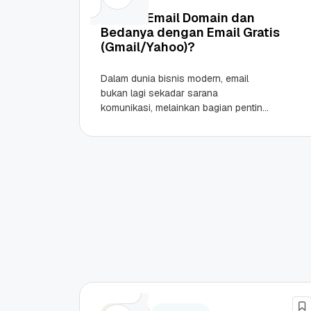
Apa Itu Email Domain dan
Bedanya dengan Email Gratis
(Gmail/Yahoo)?
Dalam dunia bisnis modern, email
bukan lagi sekadar sarana
komunikasi, melainkan bagian penting
dari identitas profesional sebuah
perusahaan. Sahabat Qwords tentu
sudah sering mendengar layanan...
Promo Ramadan 2026:
Panduan Lengkap
Diskon Domain dan
Domain .ID dan Di
Hosting Qwords
Terbaru
10 Feb, 2026
20 Nov, 2025
6
6