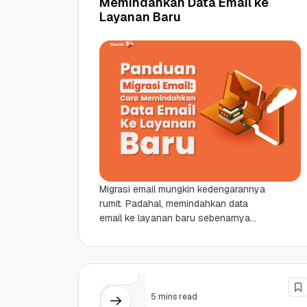
Memindahkan Data Email ke
Layanan Baru
Migrasi email mungkin kedengarannya
rumit. Padahal, memindahkan data
email ke layanan baru sebenarnya
hanya butuh panduan yang tepat.
Lalu, bagaimana cara memindahkan
data email ke...
Email
5 mins read