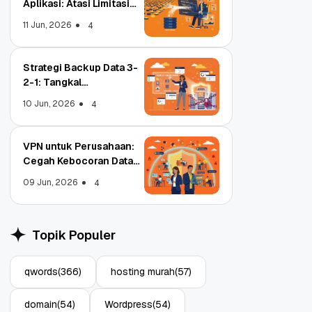
Aplikasi: Atasi Limitasi
Media
11 Jun, 2026
4
Strategi Backup Data 3-
2-1: Tangkal
Ransomware Enterprise
10 Jun, 2026
4
VPN untuk Perusahaan:
Cegah Kebocoran Data
Tim WFA!
09 Jun, 2026
4
Object Storage untuk
Strategi Bac
Topik Populer
Aplikasi: Atasi Limitasi
1: Tangkal R
Media
Enterprise
11 Jun, 2026
10 Jun, 2026
4
qwords
(366)
hosting murah
(57)
domain
(54)
Wordpress
(54)