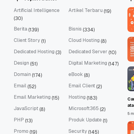
Artificial Intelligence
Artikel Terbaru
(19)
Artificial Intelligence
Artikel Terbaru
(30)
Berita
Bisnis
(139)
(334)
Berita
Bisnis
Client Story
Cloud Hosting
(1)
(8)
Client Story
Cloud Hosting
Dedicated Hosting
Dedicated Server
(3)
(10)
Dedicated Hosting
Dedicated Server
Design
Digital Marketing
(51)
(147)
Design
Digital Marketing
Domain
eBook
(174)
(8)
Domain
eBook
Email
Email Client
(52)
(2)
Email
Email Client
Email Marketing
Hosting
(15)
(183)
Ca
Email Marketing
Hosting
at
JavaScript
Microsoft365
(8)
(2)
JavaScript
Microsoft365
5 m
PHP
Produk Update
(13)
(1)
PHP
Produk Update
Promo
Security
(19)
(145)