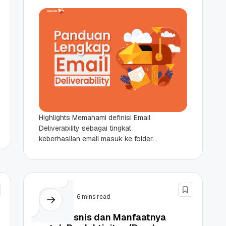
Highlights Memahami definisi Email
Deliverability sebagai tingkat
keberhasilan email masuk ke folder
inbox utama, bukan sekadar status
terkirim dari server. Faktor-faktor
penentu reputasi pengirim, mulai...
Email
6 mins read
Email Bisnis dan Manfaatnya