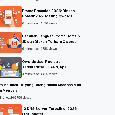
Promo Ramadan 2026: Diskon
Domain dan Hosting Qwords
6 mins read
•
4536 views
Panduan Lengkap Promo Domain
.ID dan Diskon Terbaru Qwords
6 mins read
•
4886 views
Qwords Jadi Registrar
Terakreditasi ICANN, Apa
Untungnya?
3 mins read
•
4485 views
ra Melacak HP yang Hilang dalam Keadaan Mati
au Menyala
ins read
•
66788 views
10 DNS Server Terbaik di 2026
(Terupdate)