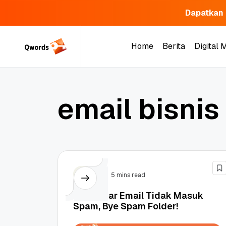
Dapatkan 
Skip
to
Home
Berita
Digital 
content
Home
Berita
Digital 
e
m
a
i
l
b
i
s
n
i
s
Email
5 mins read
Cara Agar Email Tidak Masuk
Spam, Bye Spam Folder!