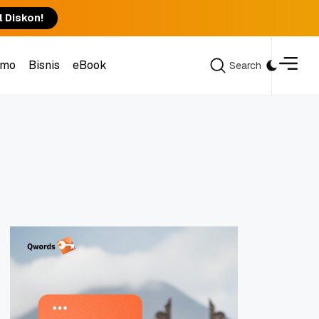
l Diskon!
omo
Bisnis
eBook
Search
Search
omo
Bisnis
eBook