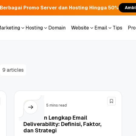
Berbagai Promo Server dan Hosting Hingga 50%
Ambi
Marketing
Hosting
Domain
Website
Email
Tips
Pr
Marketing
Hosting
Domain
Website
Email
Tips
Pr
9 articles
Email
5 mins read
Panduan Lengkap Email
Deliverability: Definisi, Faktor,
dan Strategi