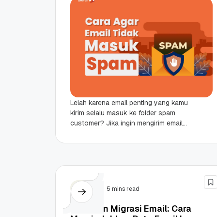
Lelah karena email penting yang kamu
kirim selalu masuk ke folder spam
customer? Jika ingin mengirim email
yang tidak masuk spam, kamu perlu
mengecek setup...
Email
5 mins read
Panduan Migrasi Email: Cara