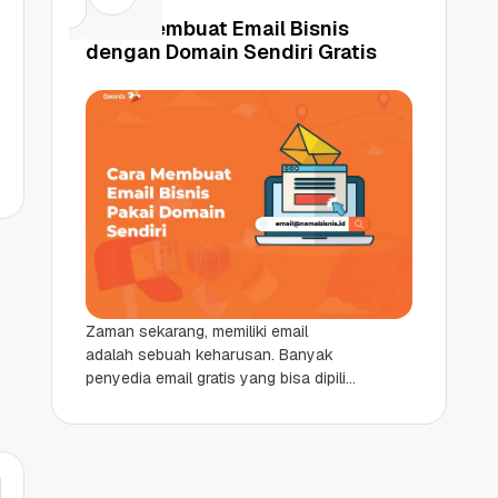
Cara Membuat Email Bisnis
dengan Domain Sendiri Gratis
Zaman sekarang, memiliki email
adalah sebuah keharusan. Banyak
 Promo
Qwords Jadi Registrar
penyedia email gratis yang bisa dipilih
skon
Terakreditasi ICANN, Apa
untuk membuat email pribadi, seperti
Untungnya?
Google, Yahoo, atau Microsoft.
27 Jul, 2022
3
Namun, untuk...