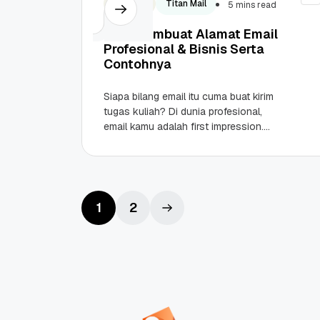
Domain
Titan Mail
5 mins read
Tips Membuat Alamat Email
Profesional & Bisnis Serta
Contohnya
Siapa bilang email itu cuma buat kirim
tugas kuliah? Di dunia profesional,
email kamu adalah first impression.
Kredibilitas dan proyek kamu bisa
ditentukan dari nama...
1
2