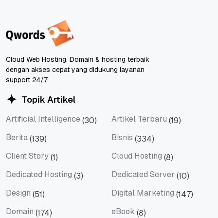
Cloud Web Hosting. Domain & hosting terbaik
dengan akses cepat yang didukung layanan
support 24/7
Topik Artikel
Artificial Intelligence
Artikel Terbaru
(30)
(19)
Artificial Intelligence
Artikel Terbaru
Berita
Bisnis
(139)
(334)
Berita
Bisnis
Client Story
Cloud Hosting
(1)
(8)
Client Story
Cloud Hosting
Dedicated Hosting
Dedicated Server
(3)
(10)
Dedicated Hosting
Dedicated Server
Design
Digital Marketing
(51)
(147)
Design
Digital Marketing
Domain
eBook
(174)
(8)