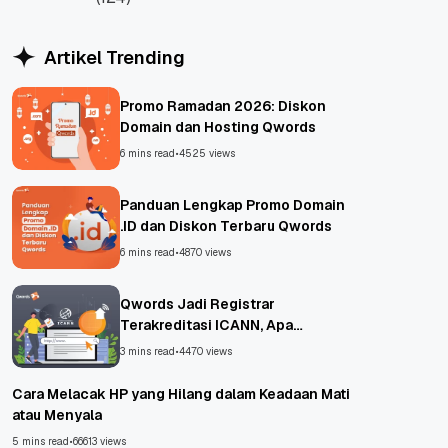
WordPress
Artikel Trending
Promo Ramadan 2026: Diskon
Domain dan Hosting Qwords
6 mins read
•
4525 views
Panduan Lengkap Promo Domain
.ID dan Diskon Terbaru Qwords
6 mins read
•
4870 views
Qwords Jadi Registrar
Terakreditasi ICANN, Apa
Untungnya?
3 mins read
•
4470 views
Cara Melacak HP yang Hilang dalam Keadaan Mati
atau Menyala
5 mins read
•
66613 views