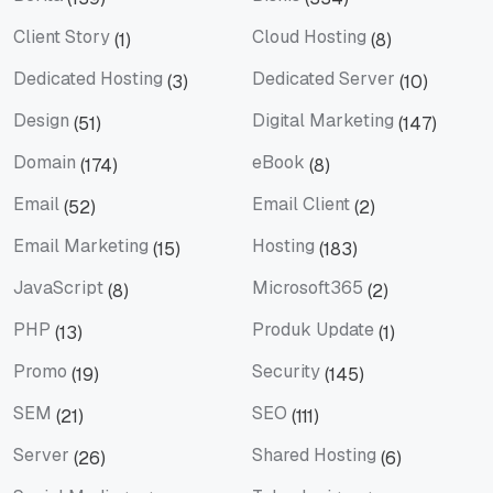
Berita
Bisnis
Client Story
Cloud Hosting
(1)
(8)
Client Story
Cloud Hosting
Dedicated Hosting
Dedicated Server
(3)
(10)
Dedicated Hosting
Dedicated Server
Design
Digital Marketing
(51)
(147)
Design
Digital Marketing
Domain
eBook
(174)
(8)
Domain
eBook
Email
Email Client
(52)
(2)
Email
Email Client
Email Marketing
Hosting
(15)
(183)
Email Marketing
Hosting
JavaScript
Microsoft365
(8)
(2)
JavaScript
Microsoft365
PHP
Produk Update
(13)
(1)
PHP
Produk Update
Promo
Security
(19)
(145)
Promo
Security
SEM
SEO
(21)
(111)
SEM
SEO
Server
Shared Hosting
(26)
(6)
Server
Shared Hosting