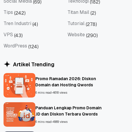
Social Media
Teknologi
(69)
(182)
Social Media
Teknologi
Tips
Titan Mail
(242)
(2)
Tips
Titan Mail
Tren Industri
Tutorial
(4)
(278)
Tren Industri
Tutorial
VPS
Website
(43)
(290)
VPS
Website
WordPress
(124)
WordPress
Artikel Trending
Promo Ramadan 2026: Diskon
Domain dan Hosting Qwords
6 mins read
•
4618 views
Panduan Lengkap Promo Domain
.ID dan Diskon Terbaru Qwords
6 mins read
•
4969 views