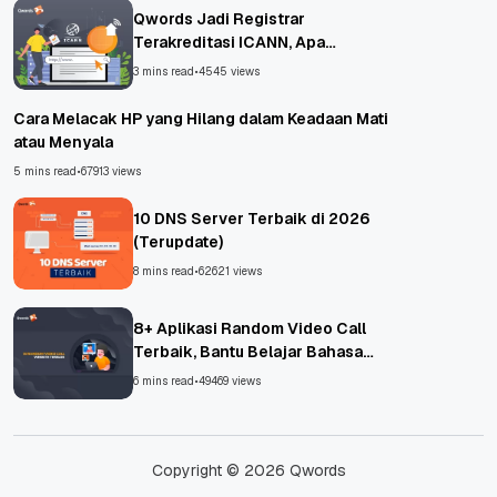
Qwords Jadi Registrar
Terakreditasi ICANN, Apa
Untungnya?
3 mins read
•
4545 views
Cara Melacak HP yang Hilang dalam Keadaan Mati
atau Menyala
5 mins read
•
67913 views
10 DNS Server Terbaik di 2026
(Terupdate)
8 mins read
•
62621 views
8+ Aplikasi Random Video Call
Terbaik, Bantu Belajar Bahasa
Asing!
6 mins read
•
49469 views
Copyright © 2026 Qwords