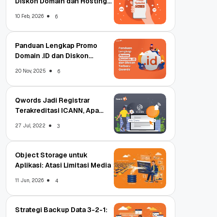
Diskon Domain dan Hosting
Qwords
10 Feb, 2026
6
Panduan Lengkap Promo
Domain .ID dan Diskon
Terbaru
20 Nov, 2025
6
Qwords Jadi Registrar
Terakreditasi ICANN, Apa
Untungnya?
27 Jul, 2022
3
Object Storage untuk
Aplikasi: Atasi Limitasi Media
11 Jun, 2026
4
Strategi Backup Data 3-2-1: