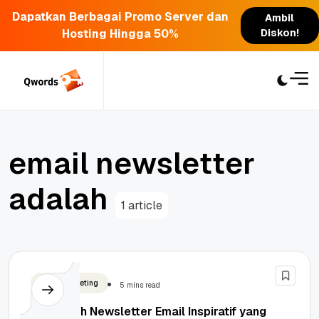
Dapatkan Berbagai Promo Server dan
Ambil
Hosting Hingga 50%
Diskon!
Skip
to
content
e
m
a
i
l
n
e
w
s
l
e
t
t
e
r
a
d
a
l
a
h
1 article
Email Marketing
5 mins read
5+ Contoh Newsletter Email Inspiratif yang