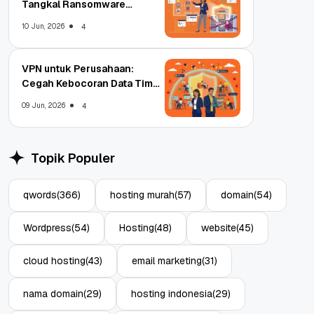
Tangkal Ransomware
Enterprise
10 Jun, 2026
4
VPN untuk Perusahaan:
Cegah Kebocoran Data Tim
WFA!
09 Jun, 2026
4
Topik Populer
qwords
(366)
hosting murah
(57)
domain
(54)
Wordpress
(54)
Hosting
(48)
website
(45)
cloud hosting
(43)
email marketing
(31)
nama domain
(29)
hosting indonesia
(29)