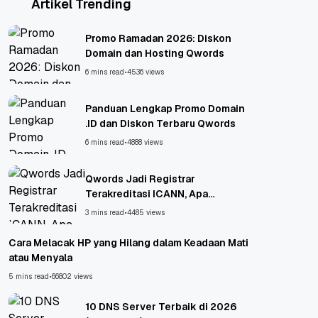
Artikel Trending
Promo Ramadan 2026: Diskon
Domain dan Hosting Qwords
6 mins read
•
4536 views
Panduan Lengkap Promo Domain
.ID dan Diskon Terbaru Qwords
6 mins read
•
4888 views
Qwords Jadi Registrar
Terakreditasi ICANN, Apa
Untungnya?
3 mins read
•
4485 views
Cara Melacak HP yang Hilang dalam Keadaan Mati
atau Menyala
5 mins read
•
66802 views
10 DNS Server Terbaik di 2026