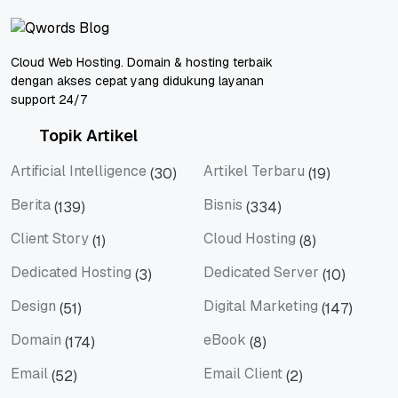
Cloud Web Hosting. Domain & hosting terbaik
dengan akses cepat yang didukung layanan
support 24/7
Topik Artikel
Artificial Intelligence
Artikel Terbaru
(30)
(19)
Artificial Intelligence
Artikel Terbaru
Berita
Bisnis
(139)
(334)
Berita
Bisnis
Client Story
Cloud Hosting
(1)
(8)
Client Story
Cloud Hosting
Dedicated Hosting
Dedicated Server
(3)
(10)
Dedicated Hosting
Dedicated Server
Design
Digital Marketing
(51)
(147)
Design
Digital Marketing
Domain
eBook
(174)
(8)
Domain
eBook
Email
Email Client
(52)
(2)
Email
Email Client