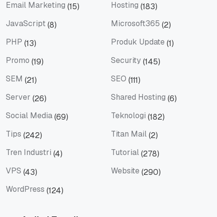
Email Marketing
Hosting
(15)
(183)
Email Marketing
Hosting
JavaScript
Microsoft365
(8)
(2)
JavaScript
Microsoft365
PHP
Produk Update
(13)
(1)
PHP
Produk Update
Promo
Security
(19)
(145)
Promo
Security
SEM
SEO
(21)
(111)
SEM
SEO
Server
Shared Hosting
(26)
(6)
Server
Shared Hosting
Social Media
Teknologi
(69)
(182)
Social Media
Teknologi
Tips
Titan Mail
(242)
(2)
Tips
Titan Mail
Tren Industri
Tutorial
(4)
(278)
Tren Industri
Tutorial
VPS
Website
(43)
(290)
VPS
Website
WordPress
(124)
WordPress