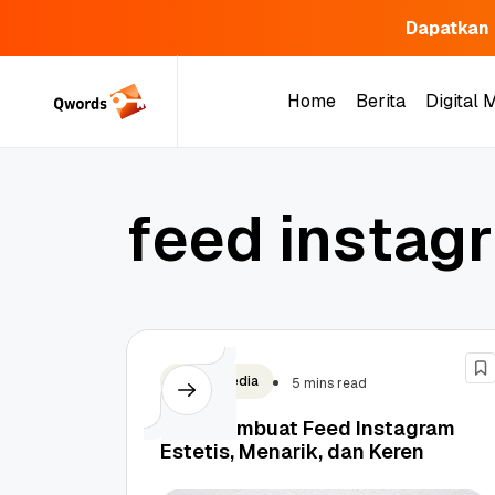
Dapatkan 
Skip
to
Home
Berita
Digital 
content
Home
Berita
Digital 
f
e
e
d
i
n
s
t
a
g
r
Social Media
5 mins read
Tips Membuat Feed Instagram
Estetis, Menarik, dan Keren