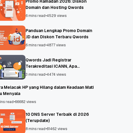
Promo Ramadan 2026: Diskon
Domain dan Hosting Qwords
6 mins read
•
4529 views
Panduan Lengkap Promo Domain
.ID dan Diskon Terbaru Qwords
6 mins read
•
4877 views
Qwords Jadi Registrar
Terakreditasi ICANN, Apa
Untungnya?
3 mins read
•
4474 views
ra Melacak HP yang Hilang dalam Keadaan Mati
au Menyala
ins read
•
66682 views
10 DNS Server Terbaik di 2026
(Terupdate)
8 mins read
•
61462 views