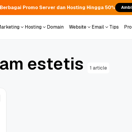
Berbagai Promo Server dan Hosting Hingga 50%
Ambi
Marketing
Hosting
Domain
Website
Email
Tips
Pr
Marketing
Hosting
Domain
Website
Email
Tips
Pr
a
m
e
s
t
e
t
i
s
1 article