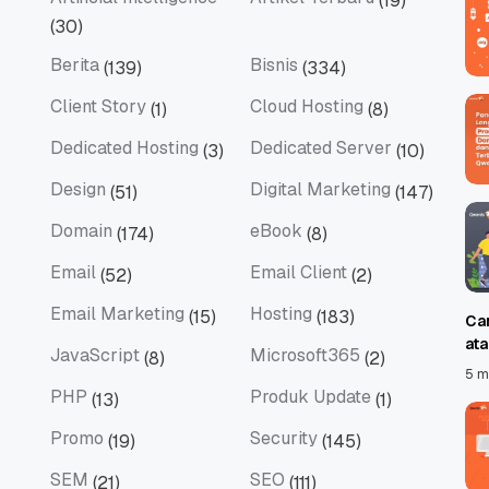
(19)
Artificial Intelligence
Artikel Terbaru
(30)
Berita
Bisnis
(139)
(334)
Berita
Bisnis
Client Story
Cloud Hosting
(1)
(8)
Client Story
Cloud Hosting
Dedicated Hosting
Dedicated Server
(3)
(10)
Dedicated Hosting
Dedicated Server
Design
Digital Marketing
(51)
(147)
Design
Digital Marketing
Domain
eBook
(174)
(8)
Domain
eBook
Email
Email Client
(52)
(2)
Email
Email Client
Email Marketing
Hosting
(15)
(183)
Ca
Email Marketing
Hosting
at
JavaScript
Microsoft365
(8)
(2)
JavaScript
Microsoft365
5 m
PHP
Produk Update
(13)
(1)
PHP
Produk Update
Promo
Security
(19)
(145)
Promo
Security
SEM
SEO
(21)
(111)