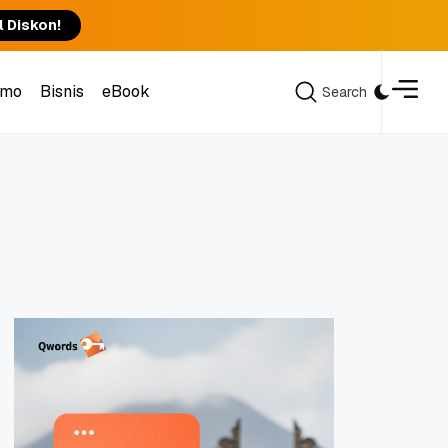
l Diskon!
omo
Bisnis
eBook
Search
Search
omo
Bisnis
eBook