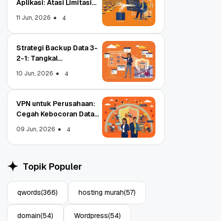
Aplikasi: Atasi Limitasi
Media
11 Jun, 2026
4
Strategi Backup Data 3-
2-1: Tangkal
Ransomware Enterprise
10 Jun, 2026
4
VPN untuk Perusahaan:
Cegah Kebocoran Data
Tim WFA!
09 Jun, 2026
4
Object Storage untuk
S
Aplikasi: Atasi Limitasi
1
Topik Populer
Media
E
11 Jun, 2026
10
4
qwords
(366)
hosting murah
(57)
domain
(54)
Wordpress
(54)