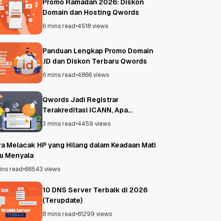
Promo Ramadan 2026: Diskon
Domain dan Hosting Qwords
6 mins read
•
4518 views
Panduan Lengkap Promo Domain
.ID dan Diskon Terbaru Qwords
6 mins read
•
4866 views
Qwords Jadi Registrar
Terakreditasi ICANN, Apa
Untungnya?
3 mins read
•
4459 views
ra Melacak HP yang Hilang dalam Keadaan Mati
au Menyala
ins read
•
66543 views
10 DNS Server Terbaik di 2026
(Terupdate)
8 mins read
•
61299 views