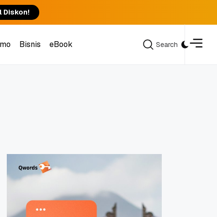
l Diskon!
omo
Bisnis
eBook
Search
Search
omo
Bisnis
eBook