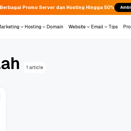
Berbagai Promo Server dan Hosting Hingga 50%
Ambi
Marketing
Hosting
Domain
Website
Email
Tips
Pr
Marketing
Hosting
Domain
Website
Email
Tips
Pr
l
a
h
1 article