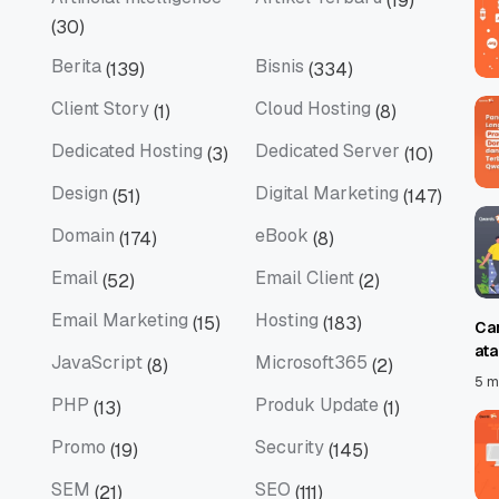
(19)
Artificial Intelligence
Artikel Terbaru
(30)
Berita
Bisnis
(139)
(334)
Berita
Bisnis
Client Story
Cloud Hosting
(1)
(8)
Client Story
Cloud Hosting
Dedicated Hosting
Dedicated Server
(3)
(10)
Dedicated Hosting
Dedicated Server
Design
Digital Marketing
(51)
(147)
Design
Digital Marketing
Domain
eBook
(174)
(8)
Domain
eBook
Email
Email Client
(52)
(2)
Email
Email Client
Email Marketing
Hosting
(15)
(183)
Ca
Email Marketing
Hosting
at
JavaScript
Microsoft365
(8)
(2)
JavaScript
Microsoft365
5 m
PHP
Produk Update
(13)
(1)
PHP
Produk Update
Promo
Security
(19)
(145)
Promo
Security
SEM
SEO
(21)
(111)