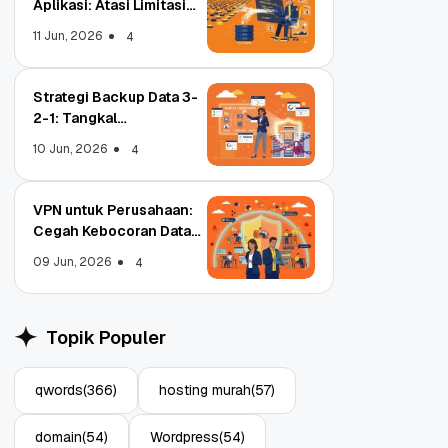
Aplikasi: Atasi Limitasi
Media
11 Jun, 2026
4
Strategi Backup Data 3-
2-1: Tangkal
Ransomware Enterprise
10 Jun, 2026
4
VPN untuk Perusahaan:
Cegah Kebocoran Data
Tim WFA!
09 Jun, 2026
4
Object Storage untuk
pa
Aplikasi: Atasi Limitasi
Topik Populer
Media
11 Jun, 2026
4
qwords
(366)
hosting murah
(57)
domain
(54)
Wordpress
(54)