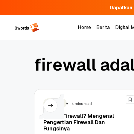
Dapatkan 
Skip
to
Home
Berita
Digital 
content
Home
Berita
Digital 
f
i
r
e
w
a
l
l
a
d
a
Security
4 mins read
Apa Itu Firewall? Mengenal
Pengertian Firewall Dan
Fungsinya