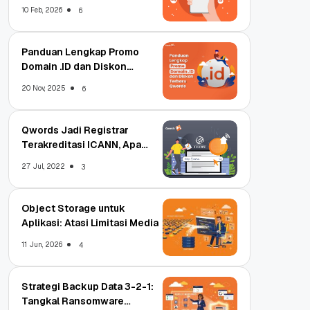
Qwords
10 Feb, 2026
6
Panduan Lengkap Promo
Domain .ID dan Diskon
Terbaru
20 Nov, 2025
6
Qwords Jadi Registrar
Terakreditasi ICANN, Apa
Untungnya?
27 Jul, 2022
3
Object Storage untuk
Aplikasi: Atasi Limitasi Media
11 Jun, 2026
4
Strategi Backup Data 3-2-1:
Tangkal Ransomware