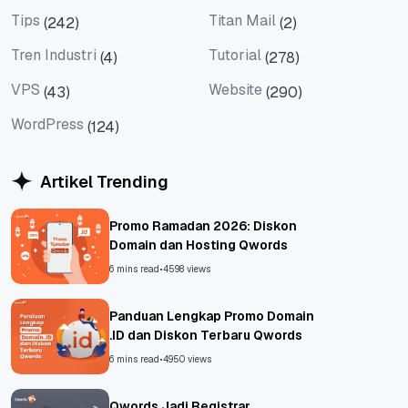
Social Media
Teknologi
Tips
Titan Mail
(242)
(2)
Tips
Titan Mail
Tren Industri
Tutorial
(4)
(278)
Tren Industri
Tutorial
VPS
Website
(43)
(290)
VPS
Website
WordPress
(124)
WordPress
Artikel Trending
Promo Ramadan 2026: Diskon
Domain dan Hosting Qwords
6 mins read
•
4598 views
Panduan Lengkap Promo Domain
.ID dan Diskon Terbaru Qwords
6 mins read
•
4950 views
Qwords Jadi Registrar