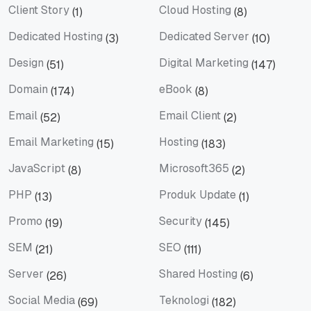
Client Story
Cloud Hosting
(1)
(8)
Client Story
Cloud Hosting
Dedicated Hosting
Dedicated Server
(3)
(10)
Dedicated Hosting
Dedicated Server
Design
Digital Marketing
(51)
(147)
Design
Digital Marketing
Domain
eBook
(174)
(8)
Domain
eBook
Email
Email Client
(52)
(2)
Email
Email Client
Email Marketing
Hosting
(15)
(183)
Email Marketing
Hosting
JavaScript
Microsoft365
(8)
(2)
JavaScript
Microsoft365
PHP
Produk Update
(13)
(1)
PHP
Produk Update
Promo
Security
(19)
(145)
Promo
Security
SEM
SEO
(21)
(111)
SEM
SEO
Server
Shared Hosting
(26)
(6)
Server
Shared Hosting
Social Media
Teknologi
(69)
(182)