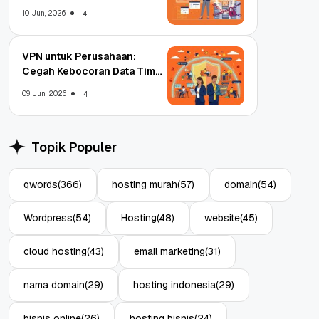
Enterprise
10 Jun, 2026
4
VPN untuk Perusahaan:
Cegah Kebocoran Data Tim
WFA!
09 Jun, 2026
4
Topik Populer
qwords
(366)
hosting murah
(57)
domain
(54)
Wordpress
(54)
Hosting
(48)
website
(45)
cloud hosting
(43)
email marketing
(31)
nama domain
(29)
hosting indonesia
(29)
bisnis online
(26)
hosting bisnis
(24)