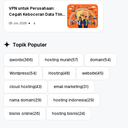
VPN untuk Perusahaan:
Cegah Kebocoran Data Tim
WFA!
09 Jun, 2026
4
Topik Populer
qwords
(366)
hosting murah
(57)
domain
(54)
Wordpress
(54)
Hosting
(48)
website
(45)
cloud hosting
(43)
email marketing
(31)
nama domain
(29)
hosting indonesia
(29)
bisnis online
(26)
hosting bisnis
(24)