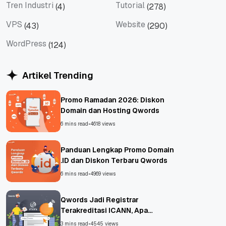
Tren Industri
Tutorial
(4)
(278)
Tren Industri
Tutorial
VPS
Website
(43)
(290)
VPS
Website
WordPress
(124)
WordPress
Artikel Trending
Promo Ramadan 2026: Diskon
Domain dan Hosting Qwords
6 mins read
•
4618 views
Panduan Lengkap Promo Domain
.ID dan Diskon Terbaru Qwords
6 mins read
•
4969 views
Qwords Jadi Registrar
Terakreditasi ICANN, Apa
Untungnya?
3 mins read
•
4545 views