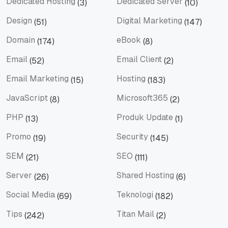
Dedicated Hosting
Dedicated Server
(3)
(10)
Dedicated Hosting
Dedicated Server
Design
Digital Marketing
(51)
(147)
Design
Digital Marketing
Domain
eBook
(174)
(8)
Domain
eBook
Email
Email Client
(52)
(2)
Email
Email Client
Email Marketing
Hosting
(15)
(183)
Email Marketing
Hosting
JavaScript
Microsoft365
(8)
(2)
JavaScript
Microsoft365
PHP
Produk Update
(13)
(1)
PHP
Produk Update
Promo
Security
(19)
(145)
Promo
Security
SEM
SEO
(21)
(111)
SEM
SEO
Server
Shared Hosting
(26)
(6)
Server
Shared Hosting
Social Media
Teknologi
(69)
(182)
Social Media
Teknologi
Tips
Titan Mail
(242)
(2)
Tips
Titan Mail