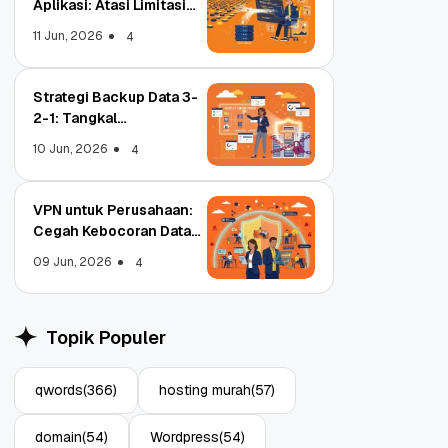
Aplikasi: Atasi Limitasi
Media
11 Jun, 2026
4
Strategi Backup Data 3-
2-1: Tangkal
Ransomware Enterprise
10 Jun, 2026
4
VPN untuk Perusahaan:
Cegah Kebocoran Data
Tim WFA!
09 Jun, 2026
4
trar
Object Storage untuk
N, Apa
Aplikasi: Atasi Limitasi
Topik Populer
Media
11 Jun, 2026
4
qwords
(366)
hosting murah
(57)
domain
(54)
Wordpress
(54)