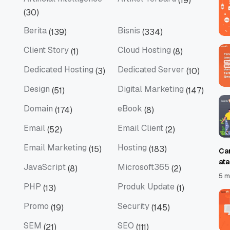
(19)
Artificial Intelligence
Artikel Terbaru
(30)
Berita
Bisnis
(139)
(334)
Berita
Bisnis
Client Story
Cloud Hosting
(1)
(8)
Client Story
Cloud Hosting
Dedicated Hosting
Dedicated Server
(3)
(10)
Dedicated Hosting
Dedicated Server
Design
Digital Marketing
(51)
(147)
Design
Digital Marketing
Domain
eBook
(174)
(8)
Domain
eBook
Email
Email Client
(52)
(2)
Email
Email Client
Email Marketing
Hosting
(15)
(183)
Ca
Email Marketing
Hosting
at
JavaScript
Microsoft365
(8)
(2)
JavaScript
Microsoft365
5 m
PHP
Produk Update
(13)
(1)
PHP
Produk Update
Promo
Security
(19)
(145)
Promo
Security
SEM
SEO
(21)
(111)