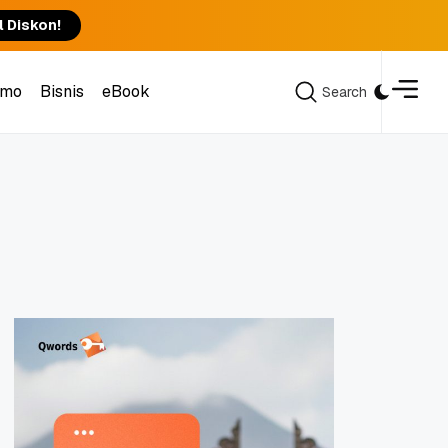
l Diskon!
omo
Bisnis
eBook
Search
Search
omo
Bisnis
eBook