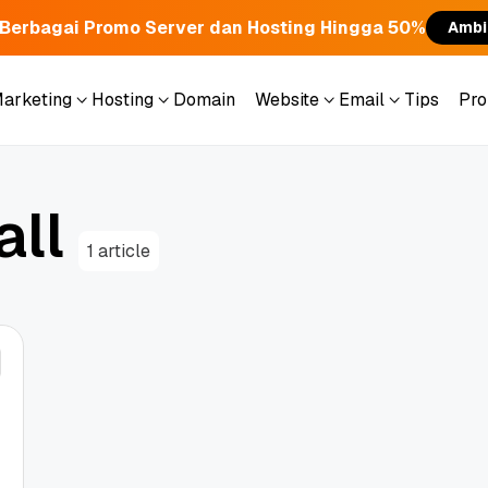
Berbagai Promo Server dan Hosting Hingga 50%
Ambi
Marketing
Hosting
Domain
Website
Email
Tips
Pr
Marketing
Hosting
Domain
Website
Email
Tips
Pr
a
l
l
1 article