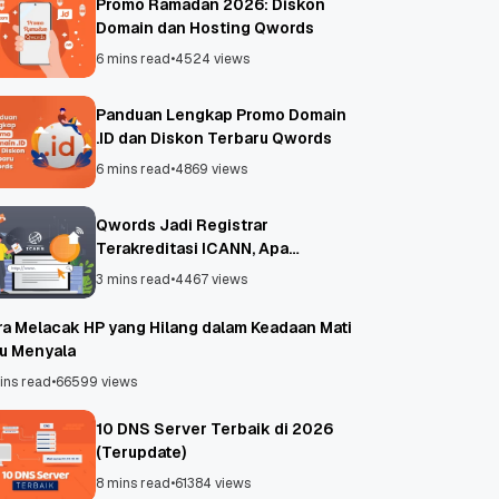
Promo Ramadan 2026: Diskon
Domain dan Hosting Qwords
6 mins read
•
4524 views
Panduan Lengkap Promo Domain
.ID dan Diskon Terbaru Qwords
6 mins read
•
4869 views
Qwords Jadi Registrar
Terakreditasi ICANN, Apa
Untungnya?
3 mins read
•
4467 views
ra Melacak HP yang Hilang dalam Keadaan Mati
au Menyala
ins read
•
66599 views
10 DNS Server Terbaik di 2026
(Terupdate)
8 mins read
•
61384 views