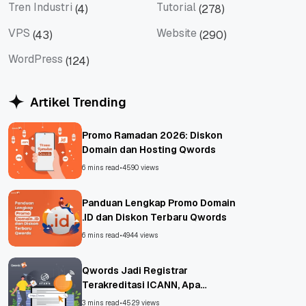
Tren Industri
Tutorial
(4)
(278)
Tren Industri
Tutorial
VPS
Website
(43)
(290)
VPS
Website
WordPress
(124)
WordPress
Artikel Trending
Promo Ramadan 2026: Diskon
Domain dan Hosting Qwords
6 mins read
•
4590 views
Panduan Lengkap Promo Domain
.ID dan Diskon Terbaru Qwords
6 mins read
•
4944 views
Qwords Jadi Registrar
Terakreditasi ICANN, Apa
Untungnya?
3 mins read
•
4529 views