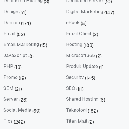
Dedicated Hosting
Dedicated Server
(3)
(10)
Dedicated Hosting
Dedicated Server
Design
Digital Marketing
(51)
(147)
Design
Digital Marketing
Domain
eBook
(174)
(8)
Domain
eBook
Email
Email Client
(52)
(2)
Email
Email Client
Email Marketing
Hosting
(15)
(183)
Email Marketing
Hosting
JavaScript
Microsoft365
(8)
(2)
JavaScript
Microsoft365
PHP
Produk Update
(13)
(1)
PHP
Produk Update
Promo
Security
(19)
(145)
Promo
Security
SEM
SEO
(21)
(111)
SEM
SEO
Server
Shared Hosting
(26)
(6)
Server
Shared Hosting
Social Media
Teknologi
(69)
(182)
Social Media
Teknologi
Tips
Titan Mail
(242)
(2)
Tips
Titan Mail