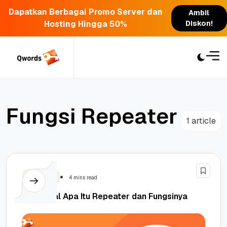
Dapatkan Berbagai Promo Server dan
Ambil
Hosting Hingga 50%
Diskon!
Skip
to
content
F
u
n
g
s
i
R
e
p
e
a
t
e
r
1 article
Teknologi
4 mins read
Mengenal Apa Itu Repeater dan Fungsinya