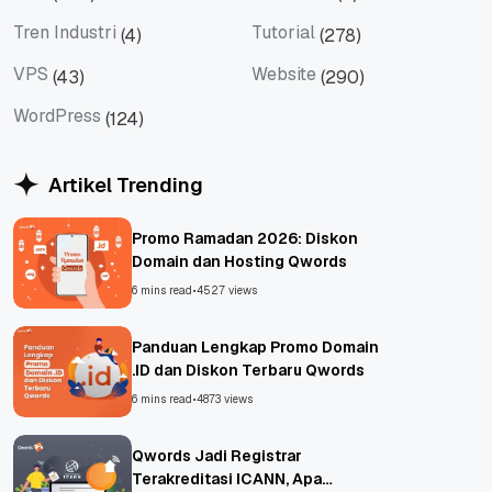
Tips
Titan Mail
Tren Industri
Tutorial
(4)
(278)
Tren Industri
Tutorial
VPS
Website
(43)
(290)
VPS
Website
WordPress
(124)
WordPress
Artikel Trending
Promo Ramadan 2026: Diskon
Domain dan Hosting Qwords
6 mins read
•
4527 views
Panduan Lengkap Promo Domain
.ID dan Diskon Terbaru Qwords
6 mins read
•
4873 views
Qwords Jadi Registrar
Terakreditasi ICANN, Apa