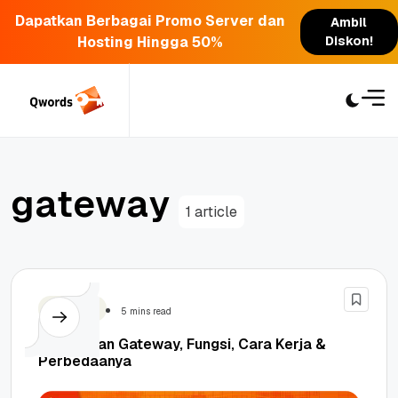
Dapatkan Berbagai Promo Server dan
Ambil
Hosting Hingga 50%
Diskon!
Skip
to
content
g
a
t
e
w
a
y
1 article
Teknologi
5 mins read
Pengertian Gateway, Fungsi, Cara Kerja &
Perbedaanya