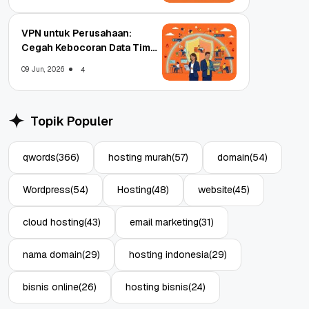
VPN untuk Perusahaan:
Cegah Kebocoran Data Tim
WFA!
09 Jun, 2026
4
Topik Populer
qwords
(366)
hosting murah
(57)
domain
(54)
Wordpress
(54)
Hosting
(48)
website
(45)
cloud hosting
(43)
email marketing
(31)
nama domain
(29)
hosting indonesia
(29)
bisnis online
(26)
hosting bisnis
(24)