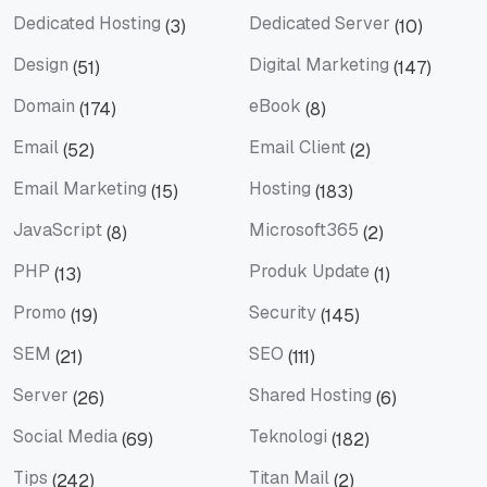
Dedicated Hosting
Dedicated Server
(3)
(10)
Dedicated Hosting
Dedicated Server
Design
Digital Marketing
(51)
(147)
Design
Digital Marketing
Domain
eBook
(174)
(8)
Domain
eBook
Email
Email Client
(52)
(2)
Email
Email Client
Email Marketing
Hosting
(15)
(183)
Email Marketing
Hosting
JavaScript
Microsoft365
(8)
(2)
JavaScript
Microsoft365
PHP
Produk Update
(13)
(1)
PHP
Produk Update
Promo
Security
(19)
(145)
Promo
Security
SEM
SEO
(21)
(111)
SEM
SEO
Server
Shared Hosting
(26)
(6)
Server
Shared Hosting
Social Media
Teknologi
(69)
(182)
Social Media
Teknologi
Tips
Titan Mail
(242)
(2)