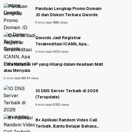
Panduan Lengkap Promo Domain
.ID dan Diskon Terbaru Qwords
6 mins read
•
4866 views
Qwords Jadi Registrar
Terakreditasi ICANN, Apa
Untungnya?
3 mins read
•
4459 views
Cara Melacak HP yang Hilang dalam Keadaan Mati
atau Menyala
5 mins read
•
66544 views
10 DNS Server Terbaik di 2026
(Terupdate)
8 mins read
•
61300 views
8+ Aplikasi Random Video Call
Terbaik, Bantu Belajar Bahasa