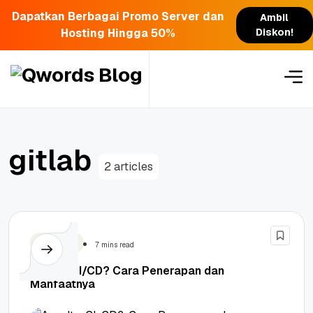
Dapatkan Berbagai Promo Server dan
Ambil
Hosting Hingga 50%
Diskon!
Skip
to
content
gitlab
2 articles
Teknologi
7 mins read
Apa Itu CI/CD? Cara Penerapan dan
Manfaatnya