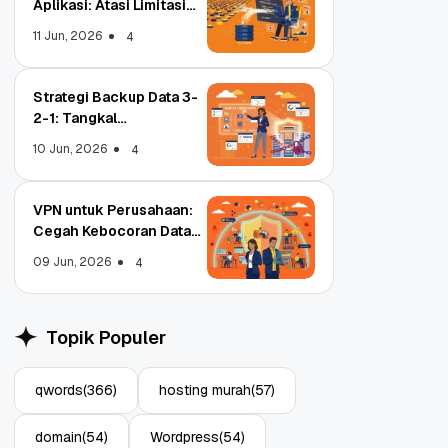
Aplikasi: Atasi Limitasi
Media
11 Jun, 2026
4
Strategi Backup Data 3-
2-1: Tangkal
Ransomware Enterprise
10 Jun, 2026
4
VPN untuk Perusahaan:
Cegah Kebocoran Data
Tim WFA!
09 Jun, 2026
4
Object Storage untuk
pa
Aplikasi: Atasi Limitasi
Topik Populer
Media
11 Jun, 2026
4
qwords
(366)
hosting murah
(57)
domain
(54)
Wordpress
(54)