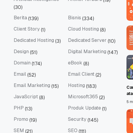
(19)
Artificial Intelligence
Artikel Terbaru
(30)
Berita
Bisnis
(139)
(334)
Berita
Bisnis
Client Story
Cloud Hosting
(1)
(8)
Client Story
Cloud Hosting
Dedicated Hosting
Dedicated Server
(3)
(10)
Dedicated Hosting
Dedicated Server
Design
Digital Marketing
(51)
(147)
Design
Digital Marketing
Domain
eBook
(174)
(8)
Domain
eBook
Email
Email Client
(52)
(2)
Email
Email Client
Email Marketing
Hosting
(15)
(183)
Ca
Email Marketing
Hosting
at
JavaScript
Microsoft365
(8)
(2)
JavaScript
Microsoft365
5 m
PHP
Produk Update
(13)
(1)
PHP
Produk Update
Promo
Security
(19)
(145)
Promo
Security
SEM
SEO
(21)
(111)