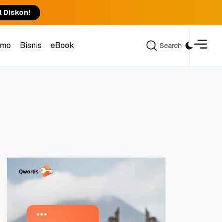
l Diskon!
omo
Bisnis
eBook
Search
Search
omo
Bisnis
eBook