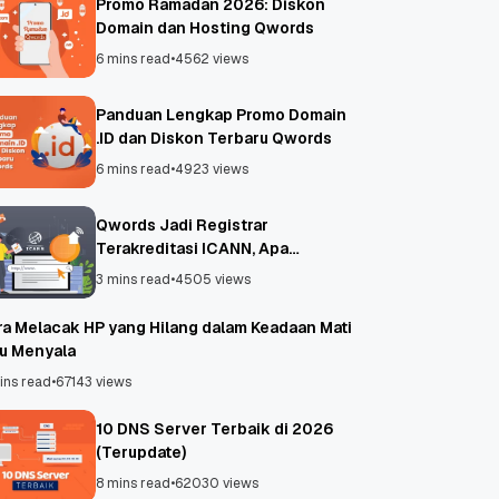
Promo Ramadan 2026: Diskon
Domain dan Hosting Qwords
6 mins read
•
4562 views
Panduan Lengkap Promo Domain
.ID dan Diskon Terbaru Qwords
6 mins read
•
4923 views
Qwords Jadi Registrar
Terakreditasi ICANN, Apa
Untungnya?
3 mins read
•
4505 views
ra Melacak HP yang Hilang dalam Keadaan Mati
au Menyala
ins read
•
67143 views
10 DNS Server Terbaik di 2026
(Terupdate)
8 mins read
•
62030 views