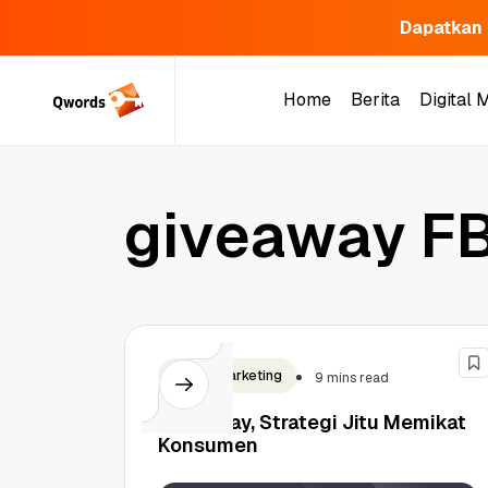
Dapatkan 
Skip
to
Home
Berita
Digital 
content
Home
Berita
Digital 
g
i
v
e
a
w
a
y
F
Digital Marketing
9 mins read
Giveaway, Strategi Jitu Memikat
Konsumen