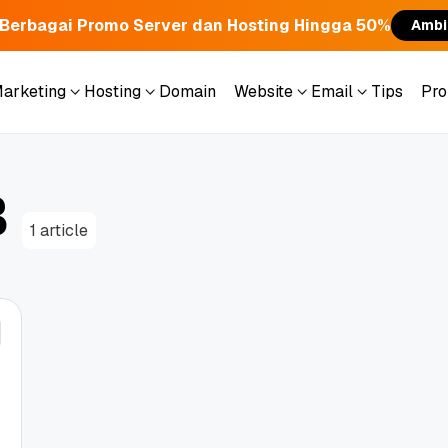
Berbagai Promo Server dan Hosting Hingga 50%
Ambi
Marketing
Hosting
Domain
Website
Email
Tips
Pr
Marketing
Hosting
Domain
Website
Email
Tips
Pr
B
1 article