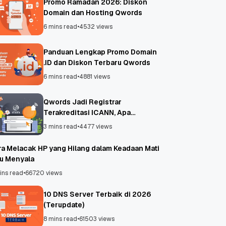
Promo Ramadan 2026: Diskon
Domain dan Hosting Qwords
6 mins read
•
4532 views
Panduan Lengkap Promo Domain
.ID dan Diskon Terbaru Qwords
6 mins read
•
4881 views
Qwords Jadi Registrar
Terakreditasi ICANN, Apa
Untungnya?
3 mins read
•
4477 views
ra Melacak HP yang Hilang dalam Keadaan Mati
au Menyala
ins read
•
66720 views
10 DNS Server Terbaik di 2026
(Terupdate)
8 mins read
•
61503 views