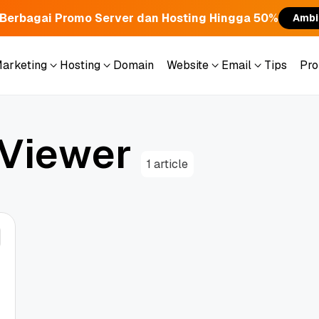
Berbagai Promo Server dan Hosting Hingga 50%
Ambi
Marketing
Hosting
Domain
Website
Email
Tips
Pr
Marketing
Hosting
Domain
Website
Email
Tips
Pr
V
i
e
w
e
r
1 article