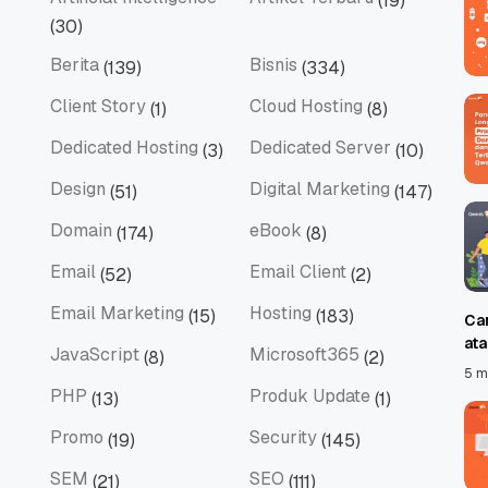
(19)
Artificial Intelligence
Artikel Terbaru
(30)
Berita
Bisnis
(139)
(334)
Berita
Bisnis
Client Story
Cloud Hosting
(1)
(8)
Client Story
Cloud Hosting
Dedicated Hosting
Dedicated Server
(3)
(10)
Dedicated Hosting
Dedicated Server
Design
Digital Marketing
(51)
(147)
Design
Digital Marketing
Domain
eBook
(174)
(8)
Domain
eBook
Email
Email Client
(52)
(2)
Email
Email Client
Email Marketing
Hosting
(15)
(183)
Ca
Email Marketing
Hosting
at
JavaScript
Microsoft365
(8)
(2)
JavaScript
Microsoft365
5 m
PHP
Produk Update
(13)
(1)
PHP
Produk Update
Promo
Security
(19)
(145)
Promo
Security
SEM
SEO
(21)
(111)