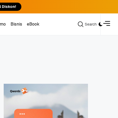
l Diskon!
omo
Bisnis
eBook
Search
Search
omo
Bisnis
eBook