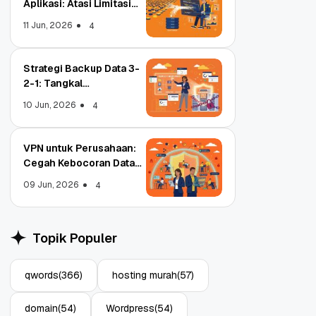
Aplikasi: Atasi Limitasi
Media
11 Jun, 2026
4
Strategi Backup Data 3-
2-1: Tangkal
Ransomware Enterprise
10 Jun, 2026
4
VPN untuk Perusahaan:
Cegah Kebocoran Data
Tim WFA!
09 Jun, 2026
4
Qwords Jadi Registrar
Object Storag
Terakreditasi ICANN, Apa
Aplikasi: Atasi 
Topik Populer
Untungnya?
Media
27 Jul, 2022
11 Jun, 2026
3
4
qwords
(366)
hosting murah
(57)
domain
(54)
Wordpress
(54)