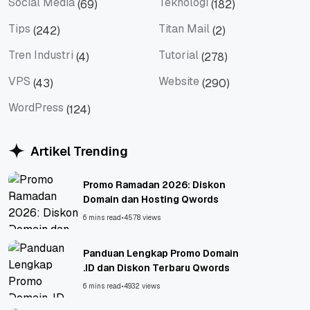
Social Media
Teknologi
(69)
(182)
Social Media
Teknologi
Tips
Titan Mail
(242)
(2)
Tips
Titan Mail
Tren Industri
Tutorial
(4)
(278)
Tren Industri
Tutorial
VPS
Website
(43)
(290)
VPS
Website
WordPress
(124)
WordPress
Artikel Trending
Promo Ramadan 2026: Diskon
Domain dan Hosting Qwords
6 mins read
•
4578 views
Panduan Lengkap Promo Domain
.ID dan Diskon Terbaru Qwords
6 mins read
•
4932 views