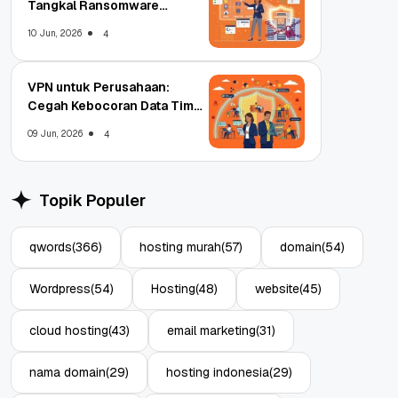
Tangkal Ransomware
Enterprise
10 Jun, 2026
4
VPN untuk Perusahaan:
Cegah Kebocoran Data Tim
WFA!
09 Jun, 2026
4
Topik Populer
qwords
(366)
hosting murah
(57)
domain
(54)
Wordpress
(54)
Hosting
(48)
website
(45)
cloud hosting
(43)
email marketing
(31)
nama domain
(29)
hosting indonesia
(29)