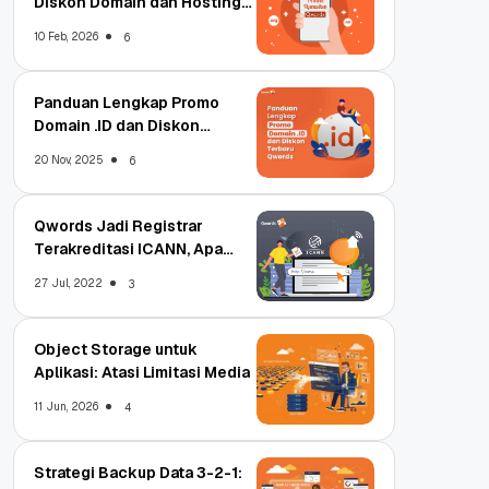
Diskon Domain dan Hosting
Qwords
10 Feb, 2026
6
Panduan Lengkap Promo
Domain .ID dan Diskon
Terbaru
20 Nov, 2025
6
Qwords Jadi Registrar
Terakreditasi ICANN, Apa
Untungnya?
27 Jul, 2022
3
Object Storage untuk
Aplikasi: Atasi Limitasi Media
11 Jun, 2026
4
Strategi Backup Data 3-2-1: