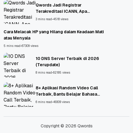
Qwords Jadi Registrar
Terakreditasi ICANN, Apa
Untungnya?
3 mins read
•
4518 views
Cara Melacak HP yang Hilang dalam Keadaan Mati
atau Menyala
5 mins read
•
67309 views
10 DNS Server Terbaik di 2026
(Terupdate)
8 mins read
•
62185 views
8+ Aplikasi Random Video Call
Terbaik, Bantu Belajar Bahasa
Asing!
6 mins read
•
49309 views
Copyright © 2026 Qwords