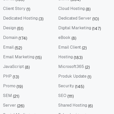
Berita
Bisnis
Client Story
Cloud Hosting
(1)
(8)
Client Story
Cloud Hosting
Dedicated Hosting
Dedicated Server
(3)
(10)
Dedicated Hosting
Dedicated Server
Design
Digital Marketing
(51)
(147)
Design
Digital Marketing
Domain
eBook
(174)
(8)
Domain
eBook
Email
Email Client
(52)
(2)
Email
Email Client
Email Marketing
Hosting
(15)
(183)
Email Marketing
Hosting
JavaScript
Microsoft365
(8)
(2)
JavaScript
Microsoft365
PHP
Produk Update
(13)
(1)
PHP
Produk Update
Promo
Security
(19)
(145)
Promo
Security
SEM
SEO
(21)
(111)
SEM
SEO
Server
Shared Hosting
(26)
(6)
Server
Shared Hosting