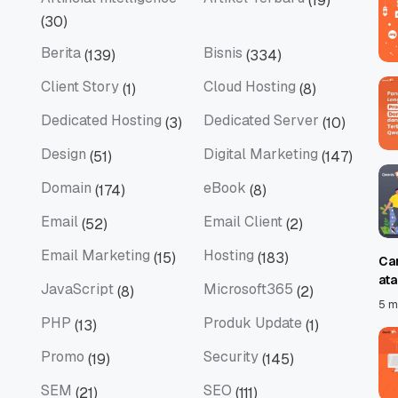
(19)
Artificial Intelligence
Artikel Terbaru
(30)
Berita
Bisnis
(139)
(334)
Berita
Bisnis
Client Story
Cloud Hosting
(1)
(8)
Client Story
Cloud Hosting
Dedicated Hosting
Dedicated Server
(3)
(10)
Dedicated Hosting
Dedicated Server
Design
Digital Marketing
(51)
(147)
Design
Digital Marketing
Domain
eBook
(174)
(8)
Domain
eBook
Email
Email Client
(52)
(2)
Email
Email Client
Email Marketing
Hosting
(15)
(183)
Ca
Email Marketing
Hosting
at
JavaScript
Microsoft365
(8)
(2)
JavaScript
Microsoft365
5 m
PHP
Produk Update
(13)
(1)
PHP
Produk Update
Promo
Security
(19)
(145)
Promo
Security
SEM
SEO
(21)
(111)