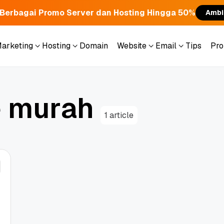
Berbagai Promo Server dan Hosting Hingga 50%
Ambi
Marketing
Hosting
Domain
Website
Email
Tips
Pr
Marketing
Hosting
Domain
Website
Email
Tips
Pr
e
m
u
r
a
h
1 article