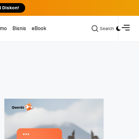
l Diskon!
omo
Bisnis
eBook
Search
Search
omo
Bisnis
eBook