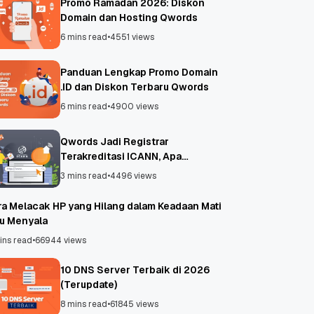
Promo Ramadan 2026: Diskon
Domain dan Hosting Qwords
6 mins read
•
4551 views
Panduan Lengkap Promo Domain
.ID dan Diskon Terbaru Qwords
6 mins read
•
4900 views
Qwords Jadi Registrar
Terakreditasi ICANN, Apa
Untungnya?
3 mins read
•
4496 views
ra Melacak HP yang Hilang dalam Keadaan Mati
au Menyala
ins read
•
66944 views
10 DNS Server Terbaik di 2026
(Terupdate)
8 mins read
•
61845 views