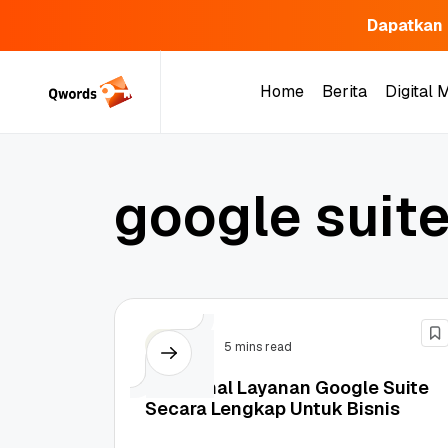
Dapatkan 
Skip
to
Home
Berita
Digital 
content
Home
Berita
Digital 
g
o
o
g
l
e
s
u
i
t
Bisnis
5 mins read
Mengenal Layanan Google Suite
Secara Lengkap Untuk Bisnis