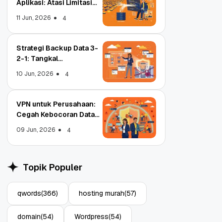
Aplikasi: Atasi Limitasi
Media
11 Jun, 2026
4
Strategi Backup Data 3-
2-1: Tangkal
Ransomware Enterprise
10 Jun, 2026
4
VPN untuk Perusahaan:
Cegah Kebocoran Data
Tim WFA!
09 Jun, 2026
4
adi Registrar
Object Storage untuk
itasi ICANN, Apa
Aplikasi: Atasi Limitasi
Topik Populer
ya?
Media
22
11 Jun, 2026
3
4
qwords
(366)
hosting murah
(57)
domain
(54)
Wordpress
(54)