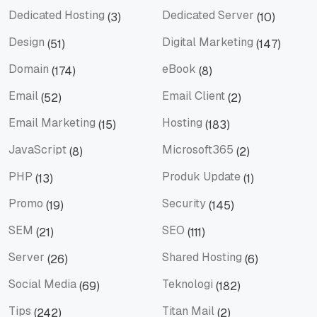
Dedicated Hosting
Dedicated Server
(3)
(10)
Dedicated Hosting
Dedicated Server
Design
Digital Marketing
(51)
(147)
Design
Digital Marketing
Domain
eBook
(174)
(8)
Domain
eBook
Email
Email Client
(52)
(2)
Email
Email Client
Email Marketing
Hosting
(15)
(183)
Email Marketing
Hosting
JavaScript
Microsoft365
(8)
(2)
JavaScript
Microsoft365
PHP
Produk Update
(13)
(1)
PHP
Produk Update
Promo
Security
(19)
(145)
Promo
Security
SEM
SEO
(21)
(111)
SEM
SEO
Server
Shared Hosting
(26)
(6)
Server
Shared Hosting
Social Media
Teknologi
(69)
(182)
Social Media
Teknologi
Tips
Titan Mail
(242)
(2)