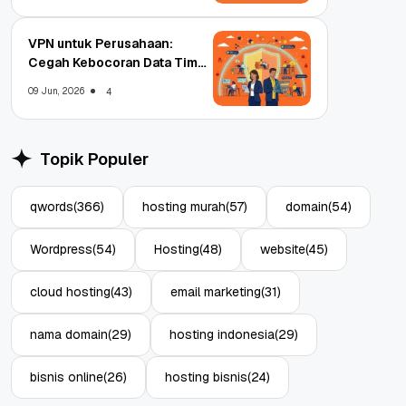
VPN untuk Perusahaan:
Cegah Kebocoran Data Tim
WFA!
09 Jun, 2026
4
Topik Populer
qwords
(366)
hosting murah
(57)
domain
(54)
Wordpress
(54)
Hosting
(48)
website
(45)
cloud hosting
(43)
email marketing
(31)
nama domain
(29)
hosting indonesia
(29)
bisnis online
(26)
hosting bisnis
(24)