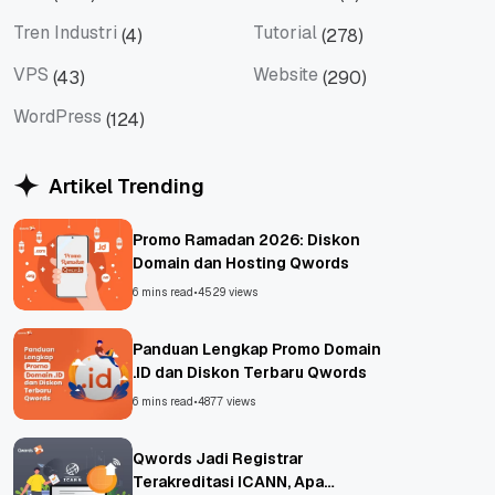
Tips
Titan Mail
Tren Industri
Tutorial
(4)
(278)
Tren Industri
Tutorial
VPS
Website
(43)
(290)
VPS
Website
WordPress
(124)
WordPress
Artikel Trending
Promo Ramadan 2026: Diskon
Domain dan Hosting Qwords
6 mins read
•
4529 views
Panduan Lengkap Promo Domain
.ID dan Diskon Terbaru Qwords
6 mins read
•
4877 views
Qwords Jadi Registrar
Terakreditasi ICANN, Apa