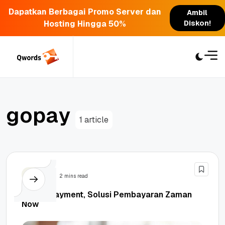
Dapatkan Berbagai Promo Server dan
Ambil
Hosting Hingga 50%
Diskon!
Skip
to
content
g
o
p
a
y
1 article
Bisnis
2 mins read
Digital Payment, Solusi Pembayaran Zaman
Now