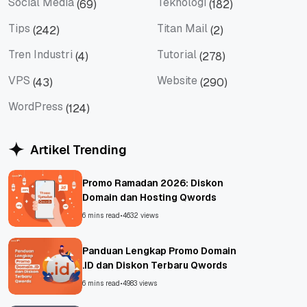
Social Media
Teknologi
(69)
(182)
Social Media
Teknologi
Tips
Titan Mail
(242)
(2)
Tips
Titan Mail
Tren Industri
Tutorial
(4)
(278)
Tren Industri
Tutorial
VPS
Website
(43)
(290)
VPS
Website
WordPress
(124)
WordPress
Artikel Trending
Promo Ramadan 2026: Diskon
Domain dan Hosting Qwords
6 mins read
•
4632 views
Panduan Lengkap Promo Domain
.ID dan Diskon Terbaru Qwords
6 mins read
•
4983 views