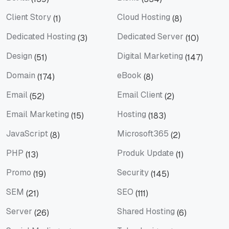
Berita
Bisnis
Client Story
Cloud Hosting
(1)
(8)
Client Story
Cloud Hosting
Dedicated Hosting
Dedicated Server
(3)
(10)
Dedicated Hosting
Dedicated Server
Design
Digital Marketing
(51)
(147)
Design
Digital Marketing
Domain
eBook
(174)
(8)
Domain
eBook
Email
Email Client
(52)
(2)
Email
Email Client
Email Marketing
Hosting
(15)
(183)
Email Marketing
Hosting
JavaScript
Microsoft365
(8)
(2)
JavaScript
Microsoft365
PHP
Produk Update
(13)
(1)
PHP
Produk Update
Promo
Security
(19)
(145)
Promo
Security
SEM
SEO
(21)
(111)
SEM
SEO
Server
Shared Hosting
(26)
(6)
Server
Shared Hosting