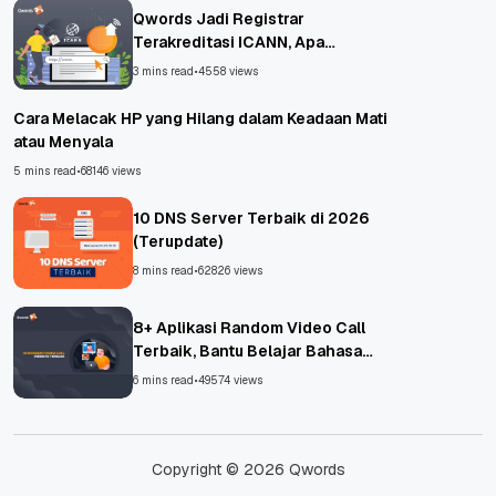
Qwords Jadi Registrar
Terakreditasi ICANN, Apa
Untungnya?
3 mins read
•
4558 views
Cara Melacak HP yang Hilang dalam Keadaan Mati
atau Menyala
5 mins read
•
68146 views
10 DNS Server Terbaik di 2026
(Terupdate)
8 mins read
•
62826 views
8+ Aplikasi Random Video Call
Terbaik, Bantu Belajar Bahasa
Asing!
6 mins read
•
49574 views
Copyright © 2026 Qwords