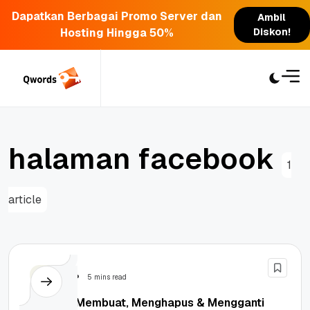
Dapatkan Berbagai Promo Server dan
Ambil
Hosting Hingga 50%
Diskon!
Skip
to
content
h
a
l
a
m
a
n
f
a
c
e
b
o
o
k
1
article
Tutorial
5 mins read
Tutorial Membuat, Menghapus & Mengganti