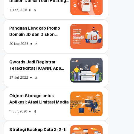
Diskon Domain dan Hosting
Qwords
10 Feb, 2026
6
Panduan Lengkap Promo
Domain .ID dan Diskon
Terbaru
20 Nov, 2025
6
Qwords Jadi Registrar
Terakreditasi ICANN, Apa
Untungnya?
27 Jul, 2022
3
Object Storage untuk
Aplikasi: Atasi Limitasi Media
11 Jun, 2026
4
Strategi Backup Data 3-2-1: