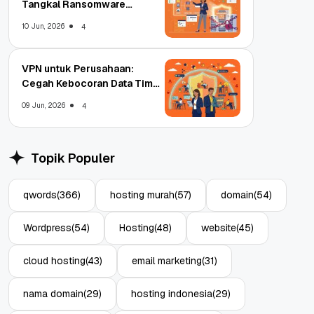
Tangkal Ransomware
Enterprise
10 Jun, 2026
4
VPN untuk Perusahaan:
Cegah Kebocoran Data Tim
WFA!
09 Jun, 2026
4
Topik Populer
qwords
(366)
hosting murah
(57)
domain
(54)
Wordpress
(54)
Hosting
(48)
website
(45)
cloud hosting
(43)
email marketing
(31)
nama domain
(29)
hosting indonesia
(29)