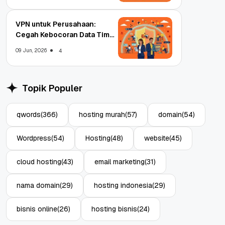
VPN untuk Perusahaan:
Cegah Kebocoran Data Tim
WFA!
09 Jun, 2026
4
Topik Populer
qwords
(366)
hosting murah
(57)
domain
(54)
Wordpress
(54)
Hosting
(48)
website
(45)
cloud hosting
(43)
email marketing
(31)
nama domain
(29)
hosting indonesia
(29)
bisnis online
(26)
hosting bisnis
(24)