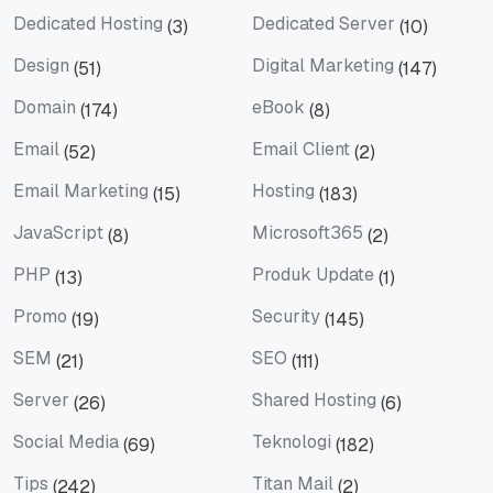
Dedicated Hosting
Dedicated Server
(3)
(10)
Dedicated Hosting
Dedicated Server
Design
Digital Marketing
(51)
(147)
Design
Digital Marketing
Domain
eBook
(174)
(8)
Domain
eBook
Email
Email Client
(52)
(2)
Email
Email Client
Email Marketing
Hosting
(15)
(183)
Email Marketing
Hosting
JavaScript
Microsoft365
(8)
(2)
JavaScript
Microsoft365
PHP
Produk Update
(13)
(1)
PHP
Produk Update
Promo
Security
(19)
(145)
Promo
Security
SEM
SEO
(21)
(111)
SEM
SEO
Server
Shared Hosting
(26)
(6)
Server
Shared Hosting
Social Media
Teknologi
(69)
(182)
Social Media
Teknologi
Tips
Titan Mail
(242)
(2)