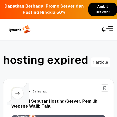
Dapatkan Berbagai Promo Server dan
Ambil
Hosting Hingga 50%
Diskon!
Skip
to
content
h
o
s
t
i
n
g
e
x
p
i
r
e
d
1 article
Hosting
3 mins read
Informasi Seputar Hosting/Server, Pemilik
Website Wajib Tahu!