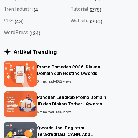
Tips
Titan Mail
Tren Industri
Tutorial
(4)
(278)
Tren Industri
Tutorial
VPS
Website
(43)
(290)
VPS
Website
WordPress
(124)
WordPress
Artikel Trending
Promo Ramadan 2026: Diskon
Domain dan Hosting Qwords
6 mins read
•
4632 views
Panduan Lengkap Promo Domain
.ID dan Diskon Terbaru Qwords
6 mins read
•
4985 views
Qwords Jadi Registrar
Terakreditasi ICANN, Apa