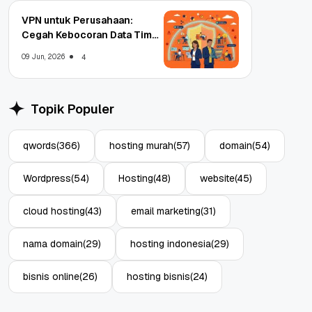
VPN untuk Perusahaan:
Cegah Kebocoran Data Tim
WFA!
09 Jun, 2026
4
Topik Populer
qwords
(366)
hosting murah
(57)
domain
(54)
Wordpress
(54)
Hosting
(48)
website
(45)
cloud hosting
(43)
email marketing
(31)
nama domain
(29)
hosting indonesia
(29)
bisnis online
(26)
hosting bisnis
(24)