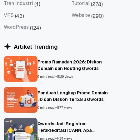
Tren Industri
Tutorial
(4)
(278)
Tren Industri
Tutorial
VPS
Website
(43)
(290)
VPS
Website
WordPress
(124)
WordPress
Artikel Trending
Promo Ramadan 2026: Diskon
Domain dan Hosting Qwords
6 mins read
•
4529 views
Panduan Lengkap Promo Domain
.ID dan Diskon Terbaru Qwords
6 mins read
•
4877 views
Qwords Jadi Registrar
Terakreditasi ICANN, Apa
Untungnya?
3 mins read
•
4474 views