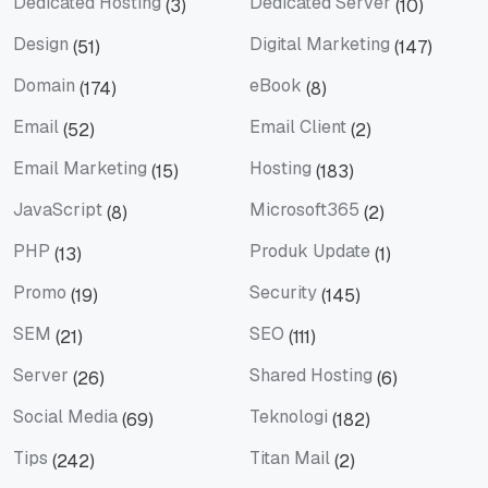
Dedicated Hosting
Dedicated Server
(3)
(10)
Dedicated Hosting
Dedicated Server
Design
Digital Marketing
(51)
(147)
Design
Digital Marketing
Domain
eBook
(174)
(8)
Domain
eBook
Email
Email Client
(52)
(2)
Email
Email Client
Email Marketing
Hosting
(15)
(183)
Email Marketing
Hosting
JavaScript
Microsoft365
(8)
(2)
JavaScript
Microsoft365
PHP
Produk Update
(13)
(1)
PHP
Produk Update
Promo
Security
(19)
(145)
Promo
Security
SEM
SEO
(21)
(111)
SEM
SEO
Server
Shared Hosting
(26)
(6)
Server
Shared Hosting
Social Media
Teknologi
(69)
(182)
Social Media
Teknologi
Tips
Titan Mail
(242)
(2)
Tips
Titan Mail