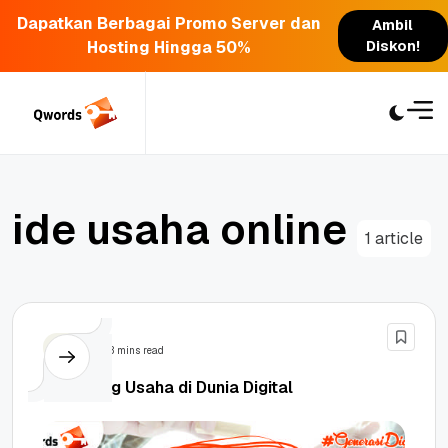
Dapatkan Berbagai Promo Server dan
Ambil
Hosting Hingga 50%
Diskon!
Skip
to
content
i
d
e
u
s
a
h
a
o
n
l
i
n
e
1 article
Tips
3 mins read
6 Peluang Usaha di Dunia Digital