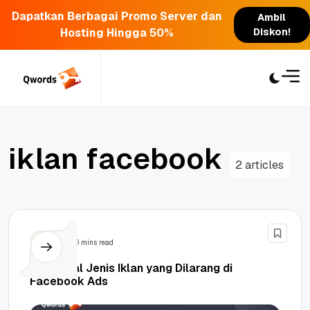
Dapatkan Berbagai Promo Server dan
Ambil
Hosting Hingga 50%
Diskon!
Skip
to
content
i
k
l
a
n
f
a
c
e
b
o
o
k
2 articles
SEM
6 mins read
Mengenal Jenis Iklan yang Dilarang di
Facebook Ads