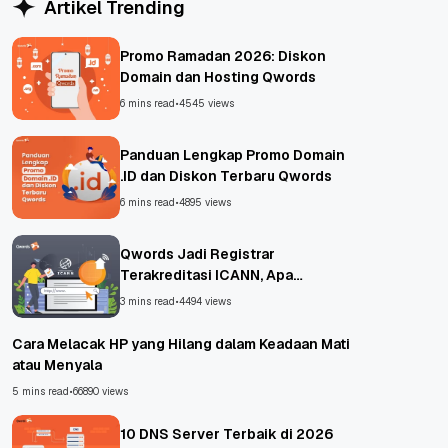
Artikel Trending
Promo Ramadan 2026: Diskon
Domain dan Hosting Qwords
6 mins read
•
4545 views
Panduan Lengkap Promo Domain
.ID dan Diskon Terbaru Qwords
6 mins read
•
4895 views
Qwords Jadi Registrar
Terakreditasi ICANN, Apa
Untungnya?
3 mins read
•
4494 views
Cara Melacak HP yang Hilang dalam Keadaan Mati
atau Menyala
5 mins read
•
66890 views
10 DNS Server Terbaik di 2026