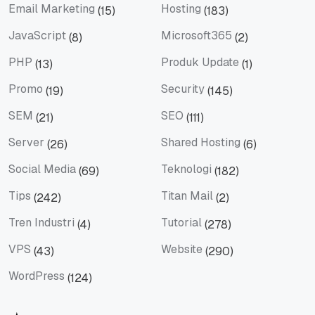
Email Marketing
Hosting
(15)
(183)
Email Marketing
Hosting
JavaScript
Microsoft365
(8)
(2)
JavaScript
Microsoft365
PHP
Produk Update
(13)
(1)
PHP
Produk Update
Promo
Security
(19)
(145)
Promo
Security
SEM
SEO
(21)
(111)
SEM
SEO
Server
Shared Hosting
(26)
(6)
Server
Shared Hosting
Social Media
Teknologi
(69)
(182)
Social Media
Teknologi
Tips
Titan Mail
(242)
(2)
Tips
Titan Mail
Tren Industri
Tutorial
(4)
(278)
Tren Industri
Tutorial
VPS
Website
(43)
(290)
VPS
Website
WordPress
(124)
WordPress