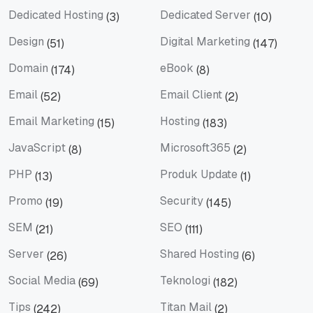
Dedicated Hosting
Dedicated Server
(3)
(10)
Dedicated Hosting
Dedicated Server
Design
Digital Marketing
(51)
(147)
Design
Digital Marketing
Domain
eBook
(174)
(8)
Domain
eBook
Email
Email Client
(52)
(2)
Email
Email Client
Email Marketing
Hosting
(15)
(183)
Email Marketing
Hosting
JavaScript
Microsoft365
(8)
(2)
JavaScript
Microsoft365
PHP
Produk Update
(13)
(1)
PHP
Produk Update
Promo
Security
(19)
(145)
Promo
Security
SEM
SEO
(21)
(111)
SEM
SEO
Server
Shared Hosting
(26)
(6)
Server
Shared Hosting
Social Media
Teknologi
(69)
(182)
Social Media
Teknologi
Tips
Titan Mail
(242)
(2)