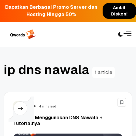
Dapatkan Berbagai Promo Server dan
Ambil
Hosting Hingga 50%
Diskon!
Skip
to
content
i
p
d
n
s
n
a
w
a
l
a
1 article
Security
4 mins read
Panduan Menggunakan DNS Nawala +
Tutorialnya