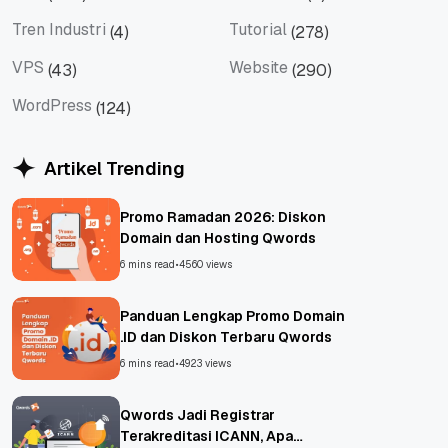
Tips
Titan Mail
Tren Industri
Tutorial
(4)
(278)
Tren Industri
Tutorial
VPS
Website
(43)
(290)
VPS
Website
WordPress
(124)
WordPress
Artikel Trending
Promo Ramadan 2026: Diskon
Domain dan Hosting Qwords
6 mins read
•
4560 views
Panduan Lengkap Promo Domain
.ID dan Diskon Terbaru Qwords
6 mins read
•
4923 views
Qwords Jadi Registrar
Terakreditasi ICANN, Apa