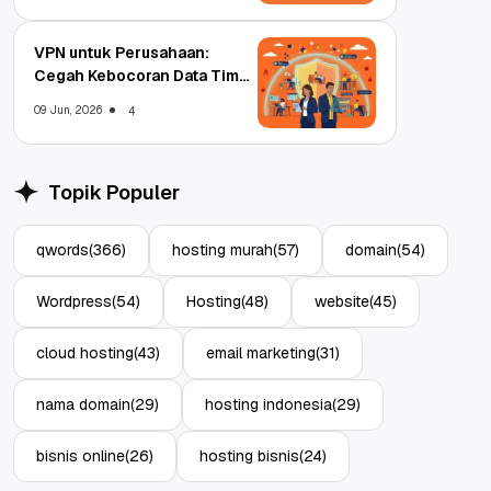
VPN untuk Perusahaan:
Cegah Kebocoran Data Tim
WFA!
09 Jun, 2026
4
Topik Populer
qwords
(366)
hosting murah
(57)
domain
(54)
Wordpress
(54)
Hosting
(48)
website
(45)
cloud hosting
(43)
email marketing
(31)
nama domain
(29)
hosting indonesia
(29)
bisnis online
(26)
hosting bisnis
(24)