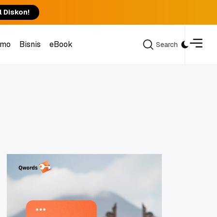
l Diskon!
omo
Bisnis
eBook
Search
Search
omo
Bisnis
eBook