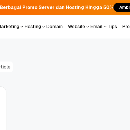
Berbagai Promo Server dan Hosting Hingga 50%
Ambi
Marketing
Hosting
Domain
Website
Email
Tips
Pr
Marketing
Hosting
Domain
Website
Email
Tips
Pr
rticle