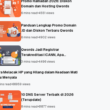
Promo Ramadan 2026: Diskon
Domain dan Hosting Qwords
6 mins read
•
4551 views
Panduan Lengkap Promo Domain
.ID dan Diskon Terbaru Qwords
6 mins read
•
4902 views
Qwords Jadi Registrar
Terakreditasi ICANN, Apa
Untungnya?
3 mins read
•
4496 views
ra Melacak HP yang Hilang dalam Keadaan Mati
au Menyala
ins read
•
66959 views
10 DNS Server Terbaik di 2026
(Terupdate)
8 mins read
•
61877 views