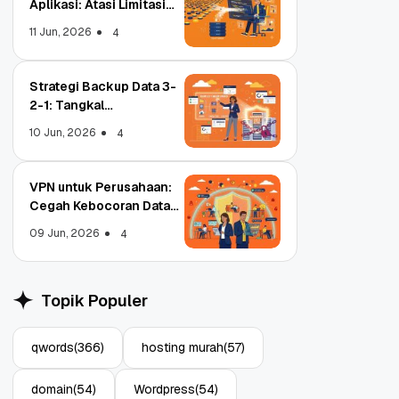
Aplikasi: Atasi Limitasi
Media
11 Jun, 2026
4
Strategi Backup Data 3-
2-1: Tangkal
Ransomware Enterprise
10 Jun, 2026
4
VPN untuk Perusahaan:
Cegah Kebocoran Data
Tim WFA!
09 Jun, 2026
4
Object Storage untuk
Stra
Aplikasi: Atasi Limitasi
1: T
Topik Populer
Media
Ente
11 Jun, 2026
10 Ju
4
qwords
(366)
hosting murah
(57)
domain
(54)
Wordpress
(54)