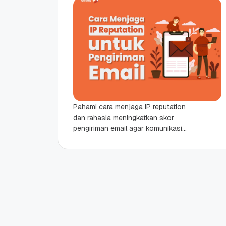
Pahami cara menjaga IP reputation
dan rahasia meningkatkan skor
pengiriman email agar komunikasi
bisnismu tetap profesional dan
smooth. Highlight Rapor Digital: IP
Reputation adalah skor...