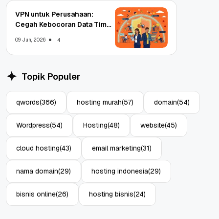
VPN untuk Perusahaan:
Cegah Kebocoran Data Tim
WFA!
09 Jun, 2026
4
Topik Populer
qwords
(366)
hosting murah
(57)
domain
(54)
Wordpress
(54)
Hosting
(48)
website
(45)
cloud hosting
(43)
email marketing
(31)
nama domain
(29)
hosting indonesia
(29)
bisnis online
(26)
hosting bisnis
(24)