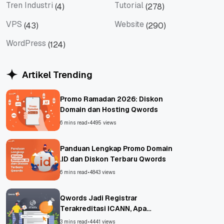
Tren Industri
Tutorial
(4)
(278)
Tren Industri
Tutorial
VPS
Website
(43)
(290)
VPS
Website
WordPress
(124)
WordPress
Artikel Trending
Promo Ramadan 2026: Diskon
Domain dan Hosting Qwords
6 mins read
•
4495 views
Panduan Lengkap Promo Domain
.ID dan Diskon Terbaru Qwords
6 mins read
•
4843 views
Qwords Jadi Registrar
Terakreditasi ICANN, Apa
Untungnya?
3 mins read
•
4441 views