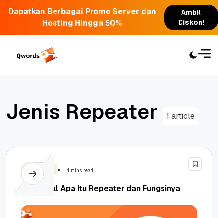
Dapatkan Berbagai Promo Server dan
Ambil
Hosting Hingga 50%
Diskon!
Skip
to
content
J
e
n
i
s
R
e
p
e
a
t
e
r
1 article
Teknologi
4 mins read
Mengenal Apa Itu Repeater dan Fungsinya