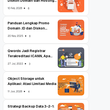
Diskon Domain dan Hosting
Qwords
10 Feb, 2026
6
Panduan Lengkap Promo
Domain .ID dan Diskon
Terbaru
20 Nov, 2025
6
Qwords Jadi Registrar
Terakreditasi ICANN, Apa
Untungnya?
27 Jul, 2022
3
Object Storage untuk
Aplikasi: Atasi Limitasi Media
11 Jun, 2026
4
Strategi Backup Data 3-2-1: