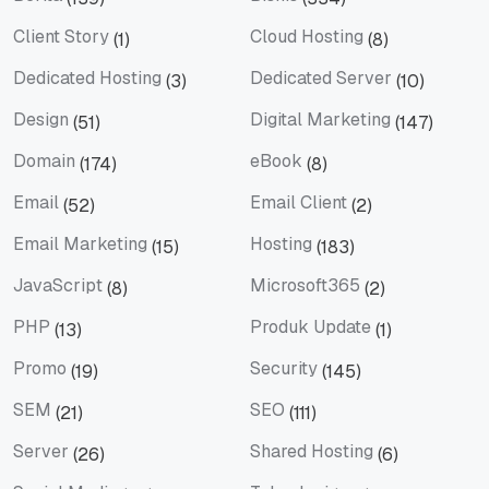
Berita
Bisnis
Client Story
Cloud Hosting
(1)
(8)
Client Story
Cloud Hosting
Dedicated Hosting
Dedicated Server
(3)
(10)
Dedicated Hosting
Dedicated Server
Design
Digital Marketing
(51)
(147)
Design
Digital Marketing
Domain
eBook
(174)
(8)
Domain
eBook
Email
Email Client
(52)
(2)
Email
Email Client
Email Marketing
Hosting
(15)
(183)
Email Marketing
Hosting
JavaScript
Microsoft365
(8)
(2)
JavaScript
Microsoft365
PHP
Produk Update
(13)
(1)
PHP
Produk Update
Promo
Security
(19)
(145)
Promo
Security
SEM
SEO
(21)
(111)
SEM
SEO
Server
Shared Hosting
(26)
(6)
Server
Shared Hosting