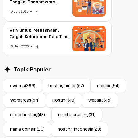
Tangkal Ransomware
Enterprise
10 Jun, 2026
4
VPN untuk Perusahaan:
Cegah Kebocoran Data Tim
WFA!
09 Jun, 2026
4
Topik Populer
qwords
(366)
hosting murah
(57)
domain
(54)
Wordpress
(54)
Hosting
(48)
website
(45)
cloud hosting
(43)
email marketing
(31)
nama domain
(29)
hosting indonesia
(29)