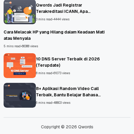
Qwords Jadi Registrar
Terakreditasi ICANN, Apa
Untungnya?
3 mins read
•
4444 views
Cara Melacak HP yang Hilang dalam Keadaan Mati
atau Menyala
5 mins read
•
66388 views
10 DNS Server Terbaik di 2026
(Terupdate)
8 mins read
•
61073 views
8+ Aplikasi Random Video Call
Terbaik, Bantu Belajar Bahasa
Asing!
6 mins read
•
48803 views
Copyright © 2026 Qwords