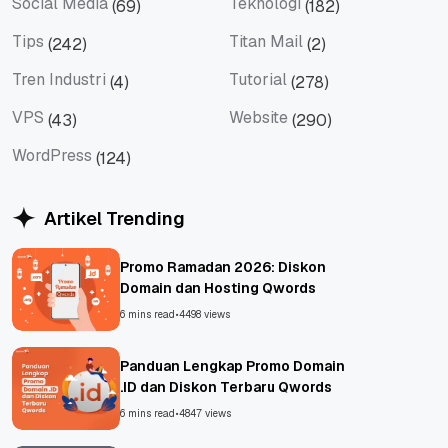
Social Media
Teknologi
(69)
(182)
Social Media
Teknologi
Tips
Titan Mail
(242)
(2)
Tips
Titan Mail
Tren Industri
Tutorial
(4)
(278)
Tren Industri
Tutorial
VPS
Website
(43)
(290)
VPS
Website
WordPress
(124)
WordPress
Artikel Trending
Promo Ramadan 2026: Diskon
Domain dan Hosting Qwords
6 mins read
•
4498 views
Panduan Lengkap Promo Domain
.ID dan Diskon Terbaru Qwords
6 mins read
•
4847 views