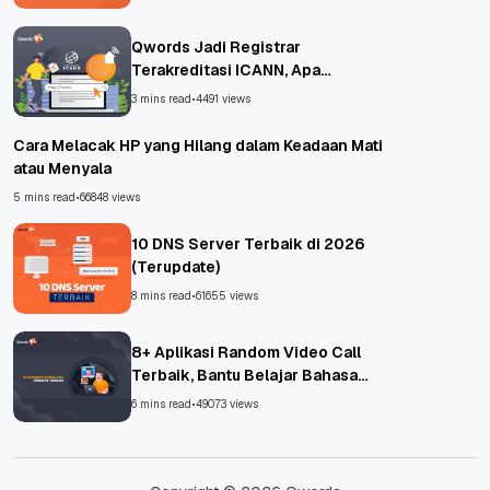
Qwords Jadi Registrar
Terakreditasi ICANN, Apa
Untungnya?
3 mins read
•
4491 views
Cara Melacak HP yang Hilang dalam Keadaan Mati
atau Menyala
5 mins read
•
66848 views
10 DNS Server Terbaik di 2026
(Terupdate)
8 mins read
•
61655 views
8+ Aplikasi Random Video Call
Terbaik, Bantu Belajar Bahasa
Asing!
6 mins read
•
49073 views