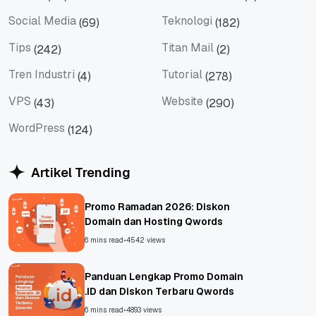
Server
Shared Hosting
Social Media
Teknologi
(69)
(182)
Social Media
Teknologi
Tips
Titan Mail
(242)
(2)
Tips
Titan Mail
Tren Industri
Tutorial
(4)
(278)
Tren Industri
Tutorial
VPS
Website
(43)
(290)
VPS
Website
WordPress
(124)
WordPress
Artikel Trending
Promo Ramadan 2026: Diskon
Domain dan Hosting Qwords
6 mins read
•
4542 views
Panduan Lengkap Promo Domain
.ID dan Diskon Terbaru Qwords
6 mins read
•
4893 views