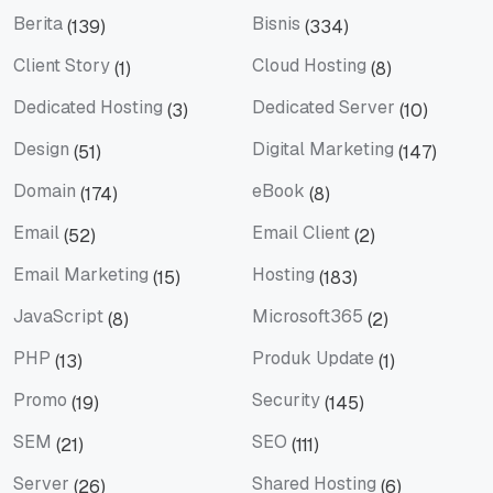
Berita
Bisnis
(139)
(334)
Berita
Bisnis
Client Story
Cloud Hosting
(1)
(8)
Client Story
Cloud Hosting
Dedicated Hosting
Dedicated Server
(3)
(10)
Dedicated Hosting
Dedicated Server
Design
Digital Marketing
(51)
(147)
Design
Digital Marketing
Domain
eBook
(174)
(8)
Domain
eBook
Email
Email Client
(52)
(2)
Email
Email Client
Email Marketing
Hosting
(15)
(183)
Email Marketing
Hosting
JavaScript
Microsoft365
(8)
(2)
JavaScript
Microsoft365
PHP
Produk Update
(13)
(1)
PHP
Produk Update
Promo
Security
(19)
(145)
Promo
Security
SEM
SEO
(21)
(111)
SEM
SEO
Server
Shared Hosting
(26)
(6)