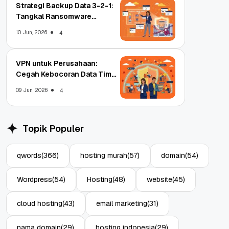
Strategi Backup Data 3-2-1:
Tangkal Ransomware
Enterprise
10 Jun, 2026
4
VPN untuk Perusahaan:
Cegah Kebocoran Data Tim
WFA!
09 Jun, 2026
4
Topik Populer
qwords
(366)
hosting murah
(57)
domain
(54)
Wordpress
(54)
Hosting
(48)
website
(45)
cloud hosting
(43)
email marketing
(31)
nama domain
(29)
hosting indonesia
(29)