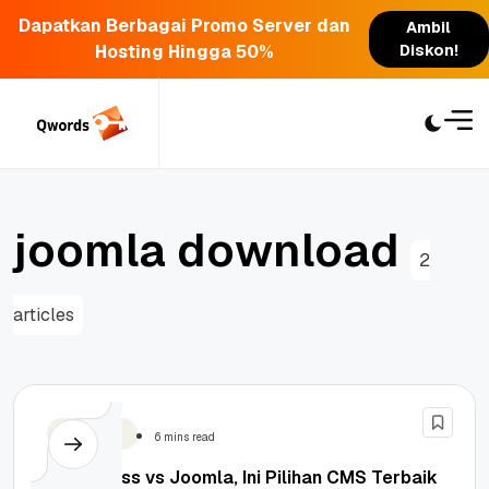
Dapatkan Berbagai Promo Server dan
Ambil
Hosting Hingga 50%
Diskon!
Skip
to
content
j
o
o
m
l
a
d
o
w
n
l
o
a
d
2
articles
WordPress
6 mins read
WordPress vs Joomla, Ini Pilihan CMS Terbaik