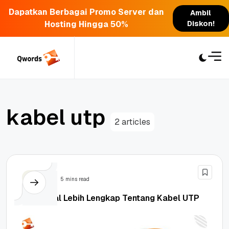
Dapatkan Berbagai Promo Server dan
Ambil
Hosting Hingga 50%
Diskon!
Skip
to
content
k
a
b
e
l
u
t
p
2 articles
Berita
5 mins read
Mengenal Lebih Lengkap Tentang Kabel UTP