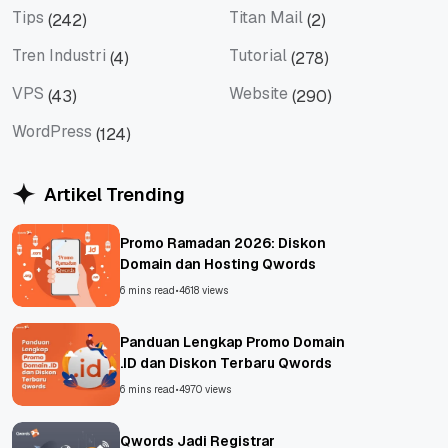
Tips
Titan Mail
(242)
(2)
Tips
Titan Mail
Tren Industri
Tutorial
(4)
(278)
Tren Industri
Tutorial
VPS
Website
(43)
(290)
VPS
Website
WordPress
(124)
WordPress
Artikel Trending
Promo Ramadan 2026: Diskon
Domain dan Hosting Qwords
6 mins read
•
4618 views
Panduan Lengkap Promo Domain
.ID dan Diskon Terbaru Qwords
6 mins read
•
4970 views
Qwords Jadi Registrar