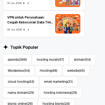
Enterprise
10 Jun, 2026
4
VPN untuk Perusahaan:
Cegah Kebocoran Data Tim
WFA!
09 Jun, 2026
4
Topik Populer
qwords
(366)
hosting murah
(57)
domain
(54)
Wordpress
(54)
Hosting
(48)
website
(45)
cloud hosting
(43)
email marketing
(31)
nama domain
(29)
hosting indonesia
(29)
bisnis online
(26)
hosting bisnis
(24)