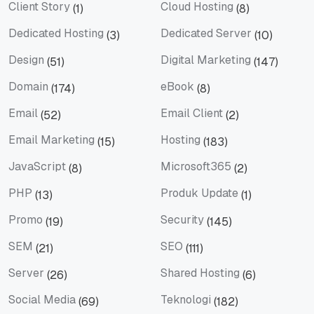
Client Story
Cloud Hosting
(1)
(8)
Client Story
Cloud Hosting
Dedicated Hosting
Dedicated Server
(3)
(10)
Dedicated Hosting
Dedicated Server
Design
Digital Marketing
(51)
(147)
Design
Digital Marketing
Domain
eBook
(174)
(8)
Domain
eBook
Email
Email Client
(52)
(2)
Email
Email Client
Email Marketing
Hosting
(15)
(183)
Email Marketing
Hosting
JavaScript
Microsoft365
(8)
(2)
JavaScript
Microsoft365
PHP
Produk Update
(13)
(1)
PHP
Produk Update
Promo
Security
(19)
(145)
Promo
Security
SEM
SEO
(21)
(111)
SEM
SEO
Server
Shared Hosting
(26)
(6)
Server
Shared Hosting
Social Media
Teknologi
(69)
(182)
Social Media
Teknologi