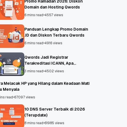
Promo Ramadan 2026: Diskon
Domain dan Hosting Qwords
6 mins read
•
4557 views
Panduan Lengkap Promo Domain
.ID dan Diskon Terbaru Qwords
6 mins read
•
4916 views
Qwords Jadi Registrar
Terakreditasi ICANN, Apa
Untungnya?
3 mins read
•
4502 views
ra Melacak HP yang Hilang dalam Keadaan Mati
au Menyala
ins read
•
67097 views
10 DNS Server Terbaik di 2026
(Terupdate)
8 mins read
•
61985 views