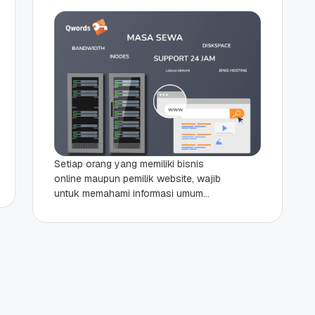
Setiap orang yang memiliki bisnis
online maupun pemilik website, wajib
untuk memahami informasi umum
seputar Hosting/Server. Walaupun
dalam prakteknya, Anda sudah
mempercayakan urusan hosting
kepada...