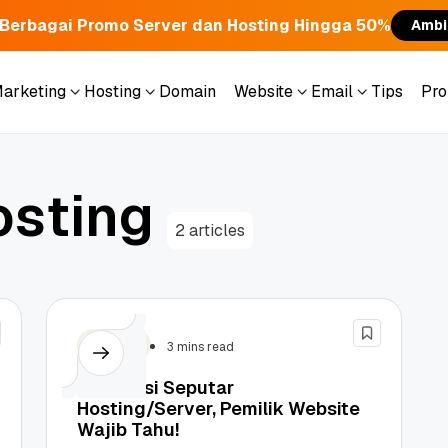
Berbagai Promo Server dan Hosting Hingga 50%
Ambi
Marketing
Hosting
Domain
Website
Email
Tips
Pr
Marketing
Hosting
Domain
Website
Email
Tips
Pr
o
s
t
i
n
g
2 articles
Hosting
3 mins read
Informasi Seputar
Hosting/Server, Pemilik Website
Wajib Tahu!