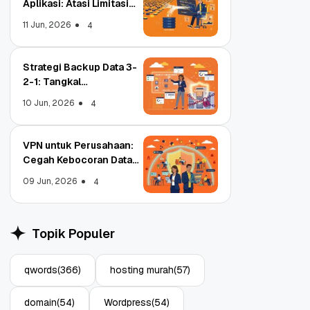
Aplikasi: Atasi Limitasi
Media
11 Jun, 2026
4
Strategi Backup Data 3-
2-1: Tangkal
Ransomware Enterprise
10 Jun, 2026
4
VPN untuk Perusahaan:
Cegah Kebocoran Data
Tim WFA!
09 Jun, 2026
4
Object Storage untuk
Strate
Aplikasi: Atasi Limitasi
1: Tan
Topik Populer
Media
Enterp
11 Jun, 2026
10 Jun,
4
qwords
(366)
hosting murah
(57)
domain
(54)
Wordpress
(54)