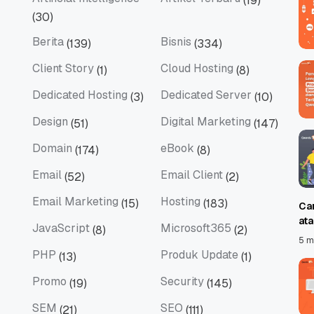
(19)
Artificial Intelligence
Artikel Terbaru
(30)
Berita
Bisnis
(139)
(334)
Berita
Bisnis
Client Story
Cloud Hosting
(1)
(8)
Client Story
Cloud Hosting
Dedicated Hosting
Dedicated Server
(3)
(10)
Dedicated Hosting
Dedicated Server
Design
Digital Marketing
(51)
(147)
Design
Digital Marketing
Domain
eBook
(174)
(8)
Domain
eBook
Email
Email Client
(52)
(2)
Email
Email Client
Email Marketing
Hosting
(15)
(183)
Ca
Email Marketing
Hosting
at
JavaScript
Microsoft365
(8)
(2)
JavaScript
Microsoft365
5 m
PHP
Produk Update
(13)
(1)
PHP
Produk Update
Promo
Security
(19)
(145)
Promo
Security
SEM
SEO
(21)
(111)