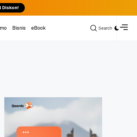
l Diskon!
omo
Bisnis
eBook
Search
Search
omo
Bisnis
eBook