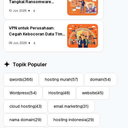
Tangkal Ransomware
Enterprise
10 Jun, 2026
4
VPN untuk Perusahaan:
Cegah Kebocoran Data Tim
WFA!
09 Jun, 2026
4
Topik Populer
qwords
(366)
hosting murah
(57)
domain
(54)
Wordpress
(54)
Hosting
(48)
website
(45)
cloud hosting
(43)
email marketing
(31)
nama domain
(29)
hosting indonesia
(29)