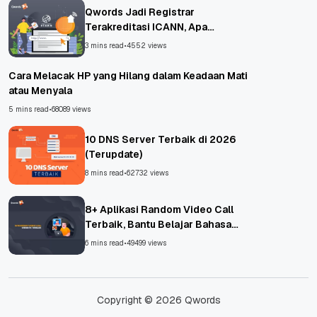
Qwords Jadi Registrar
Terakreditasi ICANN, Apa
Untungnya?
3 mins read
•
4552 views
Cara Melacak HP yang Hilang dalam Keadaan Mati
atau Menyala
5 mins read
•
68089 views
10 DNS Server Terbaik di 2026
(Terupdate)
8 mins read
•
62732 views
8+ Aplikasi Random Video Call
Terbaik, Bantu Belajar Bahasa
Asing!
6 mins read
•
49499 views
Copyright © 2026 Qwords