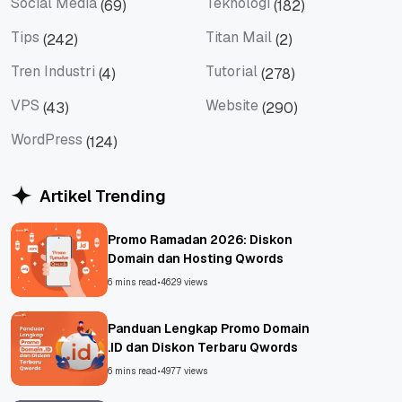
Social Media
Teknologi
(69)
(182)
Social Media
Teknologi
Tips
Titan Mail
(242)
(2)
Tips
Titan Mail
Tren Industri
Tutorial
(4)
(278)
Tren Industri
Tutorial
VPS
Website
(43)
(290)
VPS
Website
WordPress
(124)
WordPress
Artikel Trending
Promo Ramadan 2026: Diskon
Domain dan Hosting Qwords
6 mins read
•
4629 views
Panduan Lengkap Promo Domain
.ID dan Diskon Terbaru Qwords
6 mins read
•
4977 views