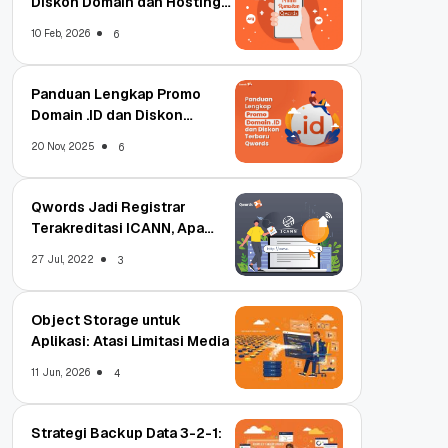
Diskon Domain dan Hosting
Qwords
10 Feb, 2026
6
Panduan Lengkap Promo
Domain .ID dan Diskon
Terbaru
20 Nov, 2025
6
Qwords Jadi Registrar
Terakreditasi ICANN, Apa
Untungnya?
27 Jul, 2022
3
Object Storage untuk
Aplikasi: Atasi Limitasi Media
11 Jun, 2026
4
Strategi Backup Data 3-2-1: