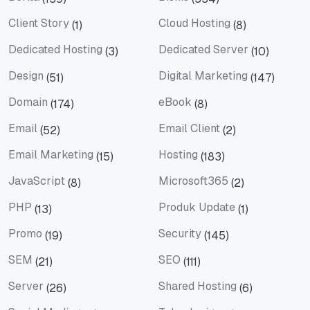
Berita
Bisnis
Client Story
Cloud Hosting
(1)
(8)
Client Story
Cloud Hosting
Dedicated Hosting
Dedicated Server
(3)
(10)
Dedicated Hosting
Dedicated Server
Design
Digital Marketing
(51)
(147)
Design
Digital Marketing
Domain
eBook
(174)
(8)
Domain
eBook
Email
Email Client
(52)
(2)
Email
Email Client
Email Marketing
Hosting
(15)
(183)
Email Marketing
Hosting
JavaScript
Microsoft365
(8)
(2)
JavaScript
Microsoft365
PHP
Produk Update
(13)
(1)
PHP
Produk Update
Promo
Security
(19)
(145)
Promo
Security
SEM
SEO
(21)
(111)
SEM
SEO
Server
Shared Hosting
(26)
(6)
Server
Shared Hosting