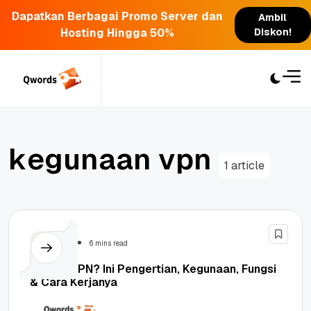
Dapatkan Berbagai Promo Server dan
Ambil
Hosting Hingga 50%
Diskon!
Skip
to
content
k
e
g
u
n
a
a
n
v
p
n
1 article
Security
6 mins read
Apa Itu VPN? Ini Pengertian, Kegunaan, Fungsi
& Cara Kerjanya