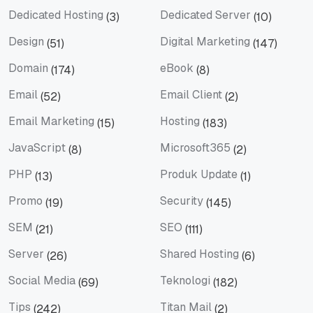
Dedicated Hosting
Dedicated Server
(3)
(10)
Dedicated Hosting
Dedicated Server
Design
Digital Marketing
(51)
(147)
Design
Digital Marketing
Domain
eBook
(174)
(8)
Domain
eBook
Email
Email Client
(52)
(2)
Email
Email Client
Email Marketing
Hosting
(15)
(183)
Email Marketing
Hosting
JavaScript
Microsoft365
(8)
(2)
JavaScript
Microsoft365
PHP
Produk Update
(13)
(1)
PHP
Produk Update
Promo
Security
(19)
(145)
Promo
Security
SEM
SEO
(21)
(111)
SEM
SEO
Server
Shared Hosting
(26)
(6)
Server
Shared Hosting
Social Media
Teknologi
(69)
(182)
Social Media
Teknologi
Tips
Titan Mail
(242)
(2)