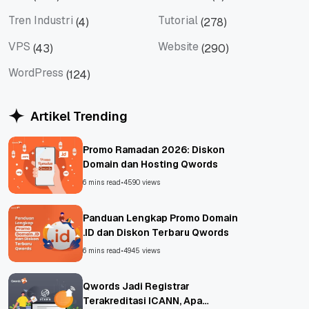
Tips
Titan Mail
Tren Industri
Tutorial
(4)
(278)
Tren Industri
Tutorial
VPS
Website
(43)
(290)
VPS
Website
WordPress
(124)
WordPress
Artikel Trending
Promo Ramadan 2026: Diskon
Domain dan Hosting Qwords
6 mins read
•
4590 views
Panduan Lengkap Promo Domain
.ID dan Diskon Terbaru Qwords
6 mins read
•
4945 views
Qwords Jadi Registrar
Terakreditasi ICANN, Apa