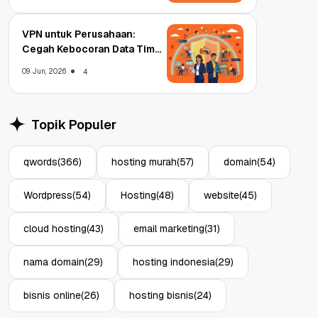
VPN untuk Perusahaan:
Cegah Kebocoran Data Tim
WFA!
09 Jun, 2026
4
Topik Populer
qwords
(366)
hosting murah
(57)
domain
(54)
Wordpress
(54)
Hosting
(48)
website
(45)
cloud hosting
(43)
email marketing
(31)
nama domain
(29)
hosting indonesia
(29)
bisnis online
(26)
hosting bisnis
(24)