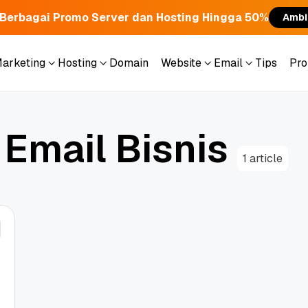
Berbagai Promo Server dan Hosting Hingga 50%
Ambi
Marketing
Hosting
Domain
Website
Email
Tips
Pr
Marketing
Hosting
Domain
Website
Email
Tips
Pr
E
m
a
i
l
B
i
s
n
i
s
1 article