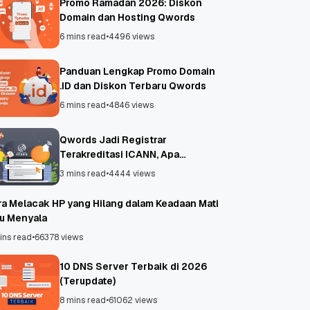
Promo Ramadan 2026: Diskon
Domain dan Hosting Qwords
6 mins read
•
4496 views
Panduan Lengkap Promo Domain
.ID dan Diskon Terbaru Qwords
6 mins read
•
4846 views
Qwords Jadi Registrar
Terakreditasi ICANN, Apa
Untungnya?
3 mins read
•
4444 views
ra Melacak HP yang Hilang dalam Keadaan Mati
au Menyala
ins read
•
66378 views
10 DNS Server Terbaik di 2026
(Terupdate)
8 mins read
•
61062 views