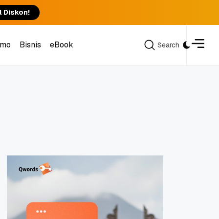
l Diskon!
omo
Bisnis
eBook
Search
Search
omo
Bisnis
eBook