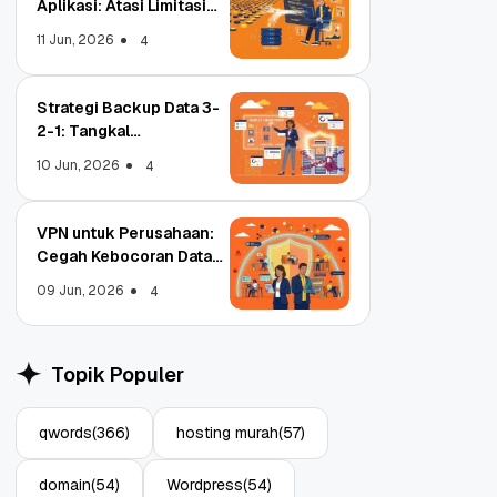
Aplikasi: Atasi Limitasi
Media
11 Jun, 2026
4
Strategi Backup Data 3-
2-1: Tangkal
Ransomware Enterprise
10 Jun, 2026
4
VPN untuk Perusahaan:
Cegah Kebocoran Data
Tim WFA!
09 Jun, 2026
4
adi Registrar
Object Storage untuk
itasi ICANN, Apa
Aplikasi: Atasi Limitasi
Topik Populer
ya?
Media
22
11 Jun, 2026
3
4
qwords
(366)
hosting murah
(57)
domain
(54)
Wordpress
(54)