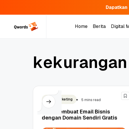
Dapatkan 
Skip
to
Home
Berita
Digital 
content
Home
Berita
Digital 
k
e
k
u
r
a
n
g
a
n
Email Marketing
5 mins read
Cara Membuat Email Bisnis
dengan Domain Sendiri Gratis