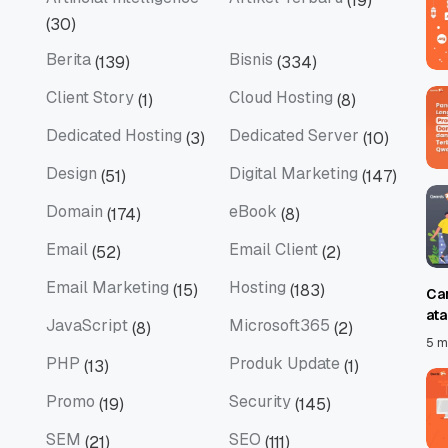
(19)
Artificial Intelligence
Artikel Terbaru
(30)
Berita
Bisnis
(139)
(334)
Berita
Bisnis
Client Story
Cloud Hosting
(1)
(8)
Client Story
Cloud Hosting
Dedicated Hosting
Dedicated Server
(3)
(10)
Dedicated Hosting
Dedicated Server
Design
Digital Marketing
(51)
(147)
Design
Digital Marketing
Domain
eBook
(174)
(8)
Domain
eBook
Email
Email Client
(52)
(2)
Email
Email Client
Email Marketing
Hosting
(15)
(183)
Ca
Email Marketing
Hosting
at
JavaScript
Microsoft365
(8)
(2)
JavaScript
Microsoft365
5 m
PHP
Produk Update
(13)
(1)
PHP
Produk Update
Promo
Security
(19)
(145)
Promo
Security
SEM
SEO
(21)
(111)