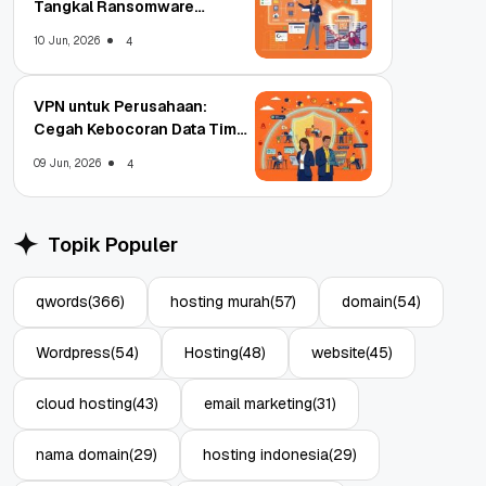
Tangkal Ransomware
Enterprise
10 Jun, 2026
4
VPN untuk Perusahaan:
Cegah Kebocoran Data Tim
WFA!
09 Jun, 2026
4
Topik Populer
qwords
(366)
hosting murah
(57)
domain
(54)
Wordpress
(54)
Hosting
(48)
website
(45)
cloud hosting
(43)
email marketing
(31)
nama domain
(29)
hosting indonesia
(29)