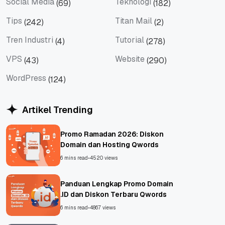
Social Media
Teknologi
(69)
(182)
Social Media
Teknologi
Tips
Titan Mail
(242)
(2)
Tips
Titan Mail
Tren Industri
Tutorial
(4)
(278)
Tren Industri
Tutorial
VPS
Website
(43)
(290)
VPS
Website
WordPress
(124)
WordPress
Artikel Trending
Promo Ramadan 2026: Diskon
Domain dan Hosting Qwords
6 mins read
•
4520 views
Panduan Lengkap Promo Domain
.ID dan Diskon Terbaru Qwords
6 mins read
•
4867 views