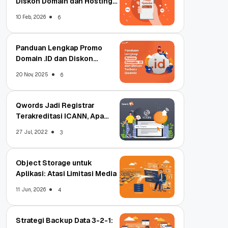
Diskon Domain dan Hosting
Qwords
10 Feb, 2026
6
Panduan Lengkap Promo
Domain .ID dan Diskon
Terbaru
20 Nov, 2025
6
Qwords Jadi Registrar
Terakreditasi ICANN, Apa
Untungnya?
27 Jul, 2022
3
Object Storage untuk
Aplikasi: Atasi Limitasi Media
11 Jun, 2026
4
Strategi Backup Data 3-2-1: