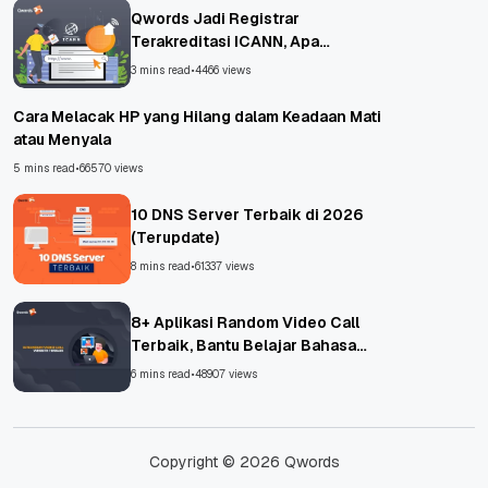
Qwords Jadi Registrar
Terakreditasi ICANN, Apa
Untungnya?
3 mins read
•
4466 views
Cara Melacak HP yang Hilang dalam Keadaan Mati
atau Menyala
5 mins read
•
66570 views
10 DNS Server Terbaik di 2026
(Terupdate)
8 mins read
•
61337 views
8+ Aplikasi Random Video Call
Terbaik, Bantu Belajar Bahasa
Asing!
6 mins read
•
48907 views
Copyright © 2026 Qwords