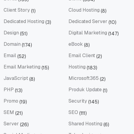
Berita
Bisnis
Client Story
Cloud Hosting
(1)
(8)
Client Story
Cloud Hosting
Dedicated Hosting
Dedicated Server
(3)
(10)
Dedicated Hosting
Dedicated Server
Design
Digital Marketing
(51)
(147)
Design
Digital Marketing
Domain
eBook
(174)
(8)
Domain
eBook
Email
Email Client
(52)
(2)
Email
Email Client
Email Marketing
Hosting
(15)
(183)
Email Marketing
Hosting
JavaScript
Microsoft365
(8)
(2)
JavaScript
Microsoft365
PHP
Produk Update
(13)
(1)
PHP
Produk Update
Promo
Security
(19)
(145)
Promo
Security
SEM
SEO
(21)
(111)
SEM
SEO
Server
Shared Hosting
(26)
(6)
Server
Shared Hosting