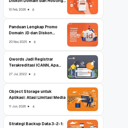
Diskon Domain dan Hosting
Qwords
10 Feb, 2026
6
Panduan Lengkap Promo
Domain .ID dan Diskon
Terbaru
20 Nov, 2025
6
Qwords Jadi Registrar
Terakreditasi ICANN, Apa
Untungnya?
27 Jul, 2022
3
Object Storage untuk
Aplikasi: Atasi Limitasi Media
11 Jun, 2026
4
Strategi Backup Data 3-2-1: