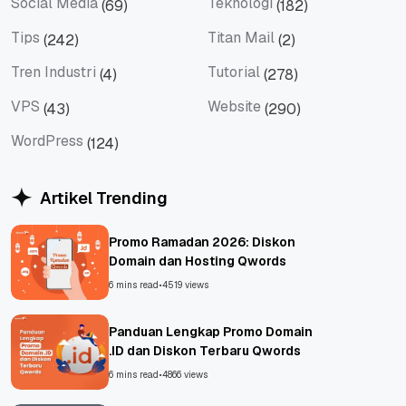
Social Media
Teknologi
(69)
(182)
Social Media
Teknologi
Tips
Titan Mail
(242)
(2)
Tips
Titan Mail
Tren Industri
Tutorial
(4)
(278)
Tren Industri
Tutorial
VPS
Website
(43)
(290)
VPS
Website
WordPress
(124)
WordPress
Artikel Trending
Promo Ramadan 2026: Diskon
Domain dan Hosting Qwords
6 mins read
•
4519 views
Panduan Lengkap Promo Domain
.ID dan Diskon Terbaru Qwords
6 mins read
•
4866 views