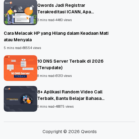
Qwords Jadi Registrar
Terakreditasi ICANN, Apa
Untungnya?
3 mins read
•
4460 views
Cara Melacak HP yang Hilang dalam Keadaan Mati
atau Menyala
5 mins read
•
66554 views
10 DNS Server Terbaik di 2026
(Terupdate)
8 mins read
•
61313 views
8+ Aplikasi Random Video Call
Terbaik, Bantu Belajar Bahasa
Asing!
6 mins read
•
48875 views
Copyright © 2026 Qwords