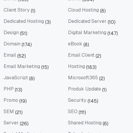
Berita
Bisnis
Client Story
Cloud Hosting
(1)
(8)
Client Story
Cloud Hosting
Dedicated Hosting
Dedicated Server
(3)
(10)
Dedicated Hosting
Dedicated Server
Design
Digital Marketing
(51)
(147)
Design
Digital Marketing
Domain
eBook
(174)
(8)
Domain
eBook
Email
Email Client
(52)
(2)
Email
Email Client
Email Marketing
Hosting
(15)
(183)
Email Marketing
Hosting
JavaScript
Microsoft365
(8)
(2)
JavaScript
Microsoft365
PHP
Produk Update
(13)
(1)
PHP
Produk Update
Promo
Security
(19)
(145)
Promo
Security
SEM
SEO
(21)
(111)
SEM
SEO
Server
Shared Hosting
(26)
(6)
Server
Shared Hosting