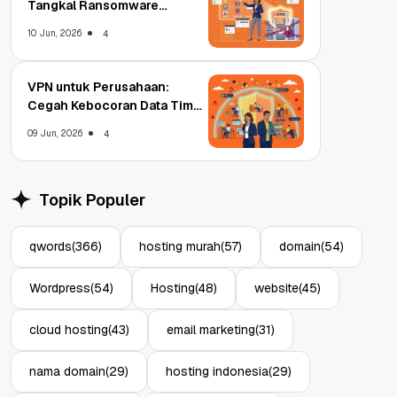
Tangkal Ransomware
Enterprise
10 Jun, 2026
4
VPN untuk Perusahaan:
Cegah Kebocoran Data Tim
WFA!
09 Jun, 2026
4
Topik Populer
qwords
(366)
hosting murah
(57)
domain
(54)
Wordpress
(54)
Hosting
(48)
website
(45)
cloud hosting
(43)
email marketing
(31)
nama domain
(29)
hosting indonesia
(29)