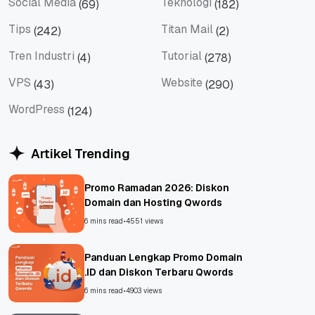
Social Media
Teknologi
(69)
(182)
Social Media
Teknologi
Tips
Titan Mail
(242)
(2)
Tips
Titan Mail
Tren Industri
Tutorial
(4)
(278)
Tren Industri
Tutorial
VPS
Website
(43)
(290)
VPS
Website
WordPress
(124)
WordPress
Artikel Trending
Promo Ramadan 2026: Diskon
Domain dan Hosting Qwords
6 mins read
•
4551 views
Panduan Lengkap Promo Domain
.ID dan Diskon Terbaru Qwords
6 mins read
•
4903 views