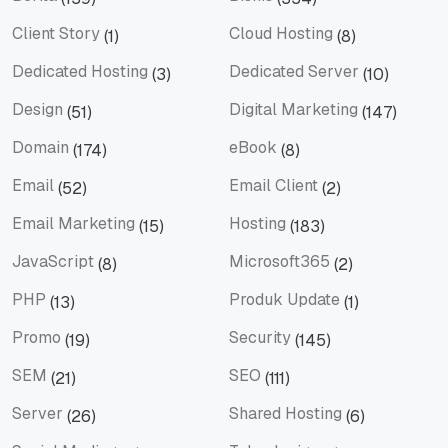
Berita
Bisnis
Client Story
Cloud Hosting
(1)
(8)
Client Story
Cloud Hosting
Dedicated Hosting
Dedicated Server
(3)
(10)
Dedicated Hosting
Dedicated Server
Design
Digital Marketing
(51)
(147)
Design
Digital Marketing
Domain
eBook
(174)
(8)
Domain
eBook
Email
Email Client
(52)
(2)
Email
Email Client
Email Marketing
Hosting
(15)
(183)
Email Marketing
Hosting
JavaScript
Microsoft365
(8)
(2)
JavaScript
Microsoft365
PHP
Produk Update
(13)
(1)
PHP
Produk Update
Promo
Security
(19)
(145)
Promo
Security
SEM
SEO
(21)
(111)
SEM
SEO
Server
Shared Hosting
(26)
(6)
Server
Shared Hosting