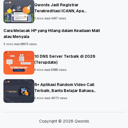
Qwords Jadi Registrar
Terakreditasi ICANN, Apa
Untungnya?
3 mins read
•
4497 views
Cara Melacak HP yang Hilang dalam Keadaan Mati
atau Menyala
5 mins read
•
66974 views
10 DNS Server Terbaik di 2026
(Terupdate)
8 mins read
•
61889 views
8+ Aplikasi Random Video Call
Terbaik, Bantu Belajar Bahasa
Asing!
6 mins read
•
49170 views
Copyright © 2026 Qwords