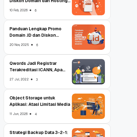
Diskon Domain dan Hosting
Qwords
10 Feb, 2026
6
Panduan Lengkap Promo
Domain .ID dan Diskon
Terbaru
20 Nov, 2025
6
Qwords Jadi Registrar
Terakreditasi ICANN, Apa
Untungnya?
27 Jul, 2022
3
Object Storage untuk
Aplikasi: Atasi Limitasi Media
11 Jun, 2026
4
Strategi Backup Data 3-2-1: