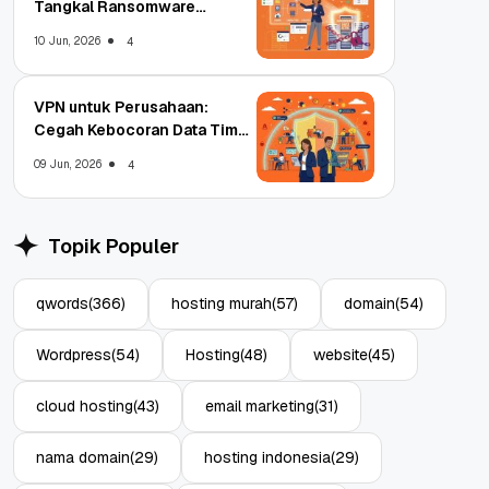
Tangkal Ransomware
Enterprise
10 Jun, 2026
4
VPN untuk Perusahaan:
Cegah Kebocoran Data Tim
WFA!
09 Jun, 2026
4
Topik Populer
qwords
(366)
hosting murah
(57)
domain
(54)
Wordpress
(54)
Hosting
(48)
website
(45)
cloud hosting
(43)
email marketing
(31)
nama domain
(29)
hosting indonesia
(29)