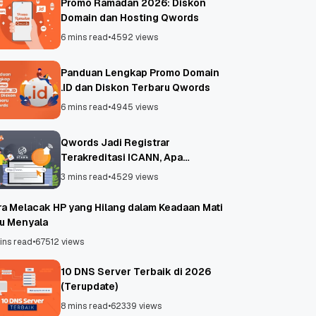
Promo Ramadan 2026: Diskon
Domain dan Hosting Qwords
6 mins read
•
4592 views
Panduan Lengkap Promo Domain
.ID dan Diskon Terbaru Qwords
6 mins read
•
4945 views
Qwords Jadi Registrar
Terakreditasi ICANN, Apa
Untungnya?
3 mins read
•
4529 views
ra Melacak HP yang Hilang dalam Keadaan Mati
au Menyala
ins read
•
67512 views
10 DNS Server Terbaik di 2026
(Terupdate)
8 mins read
•
62339 views