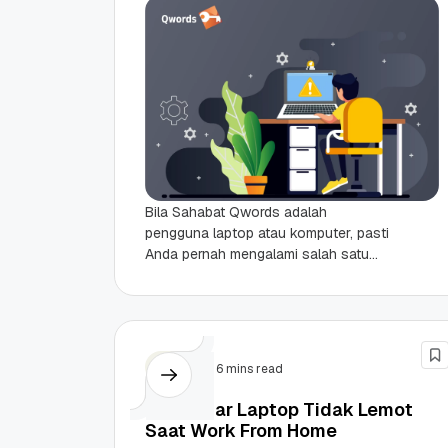
Bila Sahabat Qwords adalah
pengguna laptop atau komputer, pasti
Anda pernah mengalami salah satu
masalah klasik yang sering dijumpai
yaitu hang/ngehang. Masalah ini
seringkali menjadi...
Tips
6 mins read
Cara Agar Laptop Tidak Lemot
Saat Work From Home