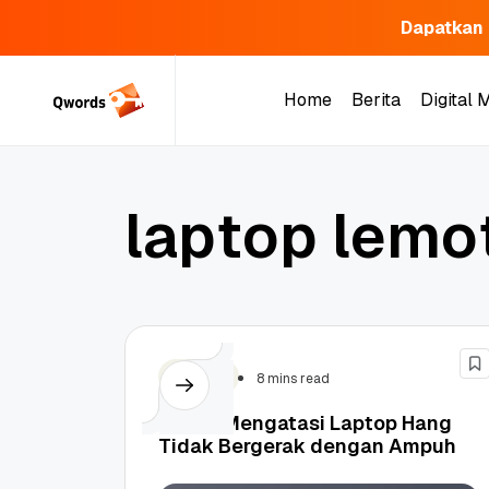
Dapatkan 
Skip
to
Home
Berita
Digital 
content
Home
Berita
Digital 
l
a
p
t
o
p
l
e
m
o
Tutorial
8 mins read
7 Cara Mengatasi Laptop Hang
Tidak Bergerak dengan Ampuh