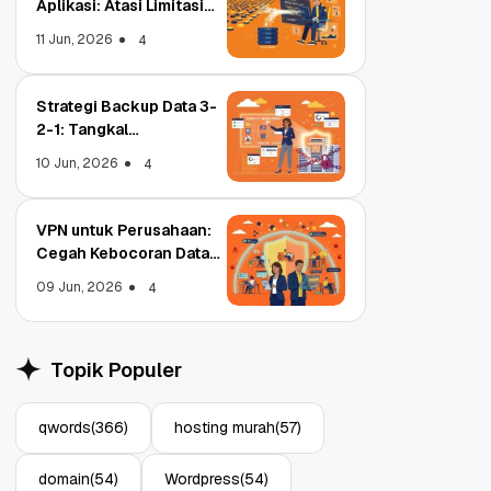
Aplikasi: Atasi Limitasi
Media
11 Jun, 2026
4
Strategi Backup Data 3-
2-1: Tangkal
Ransomware Enterprise
10 Jun, 2026
4
VPN untuk Perusahaan:
Cegah Kebocoran Data
Tim WFA!
09 Jun, 2026
4
Object Storage untuk
Strategi B
Aplikasi: Atasi Limitasi
1: Tangkal
Topik Populer
Media
Enterprise
11 Jun, 2026
10 Jun, 2026
4
qwords
(366)
hosting murah
(57)
domain
(54)
Wordpress
(54)