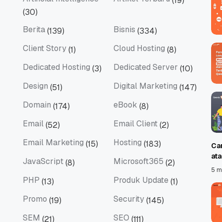
(19)
Artificial Intelligence
Artikel Terbaru
(30)
Berita
Bisnis
(139)
(334)
Berita
Bisnis
Client Story
Cloud Hosting
(1)
(8)
Client Story
Cloud Hosting
Dedicated Hosting
Dedicated Server
(3)
(10)
Dedicated Hosting
Dedicated Server
Design
Digital Marketing
(51)
(147)
Design
Digital Marketing
Domain
eBook
(174)
(8)
Domain
eBook
Email
Email Client
(52)
(2)
Email
Email Client
Email Marketing
Hosting
(15)
(183)
Ca
Email Marketing
Hosting
at
JavaScript
Microsoft365
(8)
(2)
JavaScript
Microsoft365
5 m
PHP
Produk Update
(13)
(1)
PHP
Produk Update
Promo
Security
(19)
(145)
Promo
Security
SEM
SEO
(21)
(111)