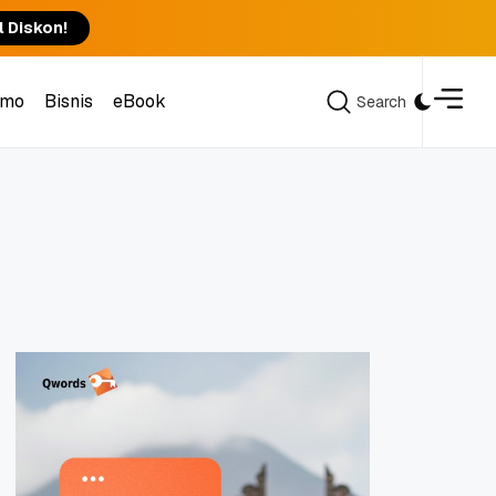
l Diskon!
omo
Bisnis
eBook
Search
Search
omo
Bisnis
eBook