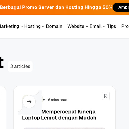
Berbagai Promo Server dan Hosting Hingga 50%
Ambi
Marketing
Hosting
Domain
Website
Email
Tips
Pr
Marketing
Hosting
Domain
Website
Email
Tips
Pr
t
3 articles
Tutorial
6 mins read
12 Cara Mempercepat Kinerja
Laptop Lemot dengan Mudah