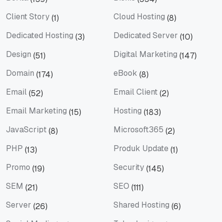
Berita
Bisnis
Client Story
Cloud Hosting
(1)
(8)
Client Story
Cloud Hosting
Dedicated Hosting
Dedicated Server
(3)
(10)
Dedicated Hosting
Dedicated Server
Design
Digital Marketing
(51)
(147)
Design
Digital Marketing
Domain
eBook
(174)
(8)
Domain
eBook
Email
Email Client
(52)
(2)
Email
Email Client
Email Marketing
Hosting
(15)
(183)
Email Marketing
Hosting
JavaScript
Microsoft365
(8)
(2)
JavaScript
Microsoft365
PHP
Produk Update
(13)
(1)
PHP
Produk Update
Promo
Security
(19)
(145)
Promo
Security
SEM
SEO
(21)
(111)
SEM
SEO
Server
Shared Hosting
(26)
(6)
Server
Shared Hosting