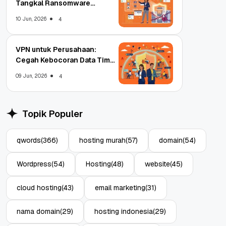
Tangkal Ransomware
Enterprise
10 Jun, 2026
4
VPN untuk Perusahaan:
Cegah Kebocoran Data Tim
WFA!
09 Jun, 2026
4
Topik Populer
qwords
(366)
hosting murah
(57)
domain
(54)
Wordpress
(54)
Hosting
(48)
website
(45)
cloud hosting
(43)
email marketing
(31)
nama domain
(29)
hosting indonesia
(29)