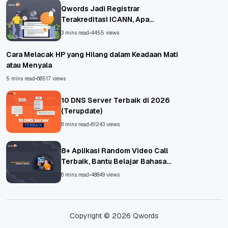
Qwords Jadi Registrar
Terakreditasi ICANN, Apa
Untungnya?
3 mins read
•
4455 views
Cara Melacak HP yang Hilang dalam Keadaan Mati
atau Menyala
5 mins read
•
66517 views
10 DNS Server Terbaik di 2026
(Terupdate)
8 mins read
•
61243 views
8+ Aplikasi Random Video Call
Terbaik, Bantu Belajar Bahasa
Asing!
6 mins read
•
48849 views
Copyright © 2026 Qwords