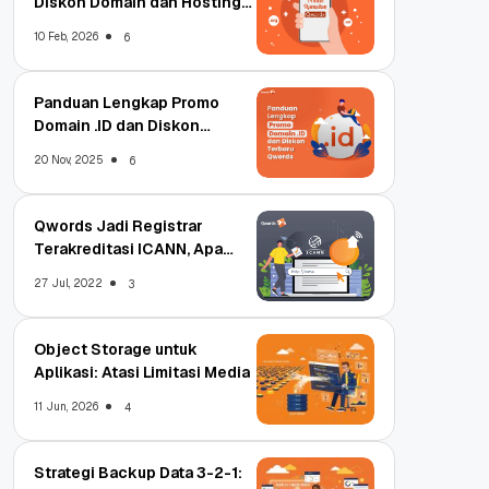
Diskon Domain dan Hosting
Qwords
10 Feb, 2026
6
Panduan Lengkap Promo
Domain .ID dan Diskon
Terbaru
20 Nov, 2025
6
Qwords Jadi Registrar
Terakreditasi ICANN, Apa
Untungnya?
27 Jul, 2022
3
Object Storage untuk
Aplikasi: Atasi Limitasi Media
11 Jun, 2026
4
Strategi Backup Data 3-2-1: