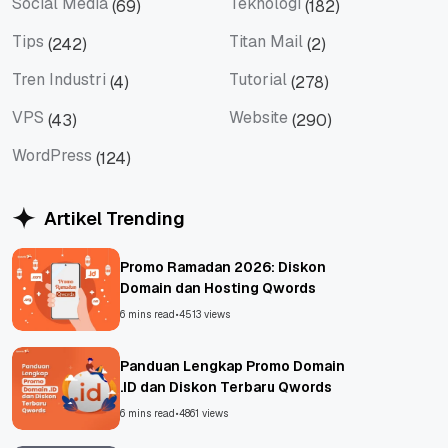
Social Media
Teknologi
(69)
(182)
Social Media
Teknologi
Tips
Titan Mail
(242)
(2)
Tips
Titan Mail
Tren Industri
Tutorial
(4)
(278)
Tren Industri
Tutorial
VPS
Website
(43)
(290)
VPS
Website
WordPress
(124)
WordPress
Artikel Trending
Promo Ramadan 2026: Diskon
Domain dan Hosting Qwords
6 mins read
•
4513 views
Panduan Lengkap Promo Domain
.ID dan Diskon Terbaru Qwords
6 mins read
•
4861 views