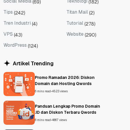
Social Media
Teknologi
(69)
(182)
Social Media
Teknologi
Tips
Titan Mail
(242)
(2)
Tips
Titan Mail
Tren Industri
Tutorial
(4)
(278)
Tren Industri
Tutorial
VPS
Website
(43)
(290)
VPS
Website
WordPress
(124)
WordPress
Artikel Trending
Promo Ramadan 2026: Diskon
Domain dan Hosting Qwords
6 mins read
•
4523 views
Panduan Lengkap Promo Domain
.ID dan Diskon Terbaru Qwords
6 mins read
•
4867 views