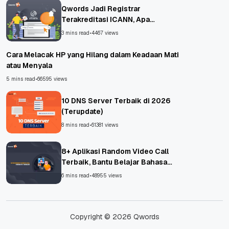
Qwords Jadi Registrar
Terakreditasi ICANN, Apa
Untungnya?
3 mins read
•
4467 views
Cara Melacak HP yang Hilang dalam Keadaan Mati
atau Menyala
5 mins read
•
66595 views
10 DNS Server Terbaik di 2026
(Terupdate)
8 mins read
•
61381 views
8+ Aplikasi Random Video Call
Terbaik, Bantu Belajar Bahasa
Asing!
6 mins read
•
48955 views
Copyright © 2026 Qwords