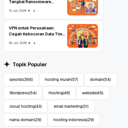
Tangkal Ransomware
Enterprise
10 Jun, 2026
4
VPN untuk Perusahaan:
Cegah Kebocoran Data Tim
WFA!
09 Jun, 2026
4
Topik Populer
qwords
(366)
hosting murah
(57)
domain
(54)
Wordpress
(54)
Hosting
(48)
website
(45)
cloud hosting
(43)
email marketing
(31)
nama domain
(29)
hosting indonesia
(29)