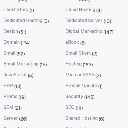
Berita
Bisnis
Client Story
Cloud Hosting
(1)
(8)
Client Story
Cloud Hosting
Dedicated Hosting
Dedicated Server
(3)
(10)
Dedicated Hosting
Dedicated Server
Design
Digital Marketing
(51)
(147)
Design
Digital Marketing
Domain
eBook
(174)
(8)
Domain
eBook
Email
Email Client
(52)
(2)
Email
Email Client
Email Marketing
Hosting
(15)
(183)
Email Marketing
Hosting
JavaScript
Microsoft365
(8)
(2)
JavaScript
Microsoft365
PHP
Produk Update
(13)
(1)
PHP
Produk Update
Promo
Security
(19)
(145)
Promo
Security
SEM
SEO
(21)
(111)
SEM
SEO
Server
Shared Hosting
(26)
(6)
Server
Shared Hosting