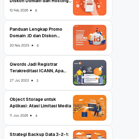
Diskon Domain dan Hosting
Qwords
10 Feb, 2026
6
Panduan Lengkap Promo
Domain .ID dan Diskon
Terbaru
20 Nov, 2025
6
Qwords Jadi Registrar
Terakreditasi ICANN, Apa
Untungnya?
27 Jul, 2022
3
Object Storage untuk
Aplikasi: Atasi Limitasi Media
11 Jun, 2026
4
Strategi Backup Data 3-2-1: