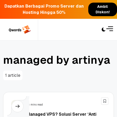
Dapatkan Berbagai Promo Server dan
Ambil
Hosting Hingga 50%
Diskon!
Skip
to
content
m
a
n
a
g
e
d
b
y
a
r
t
i
n
y
a
1 article
VPS
5 mins read
Apa Itu Managed VPS? Solusi Server ‘Anti