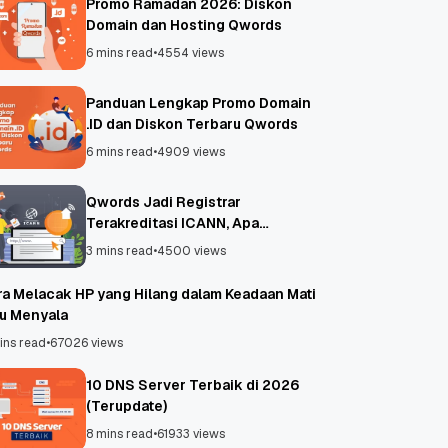
Promo Ramadan 2026: Diskon
Domain dan Hosting Qwords
6 mins read
•
4554 views
Panduan Lengkap Promo Domain
.ID dan Diskon Terbaru Qwords
6 mins read
•
4909 views
Qwords Jadi Registrar
Terakreditasi ICANN, Apa
Untungnya?
3 mins read
•
4500 views
ra Melacak HP yang Hilang dalam Keadaan Mati
au Menyala
ins read
•
67026 views
10 DNS Server Terbaik di 2026
(Terupdate)
8 mins read
•
61933 views