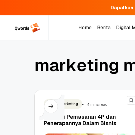
Dapatkan 
Skip
to
Home
Berita
Digital 
content
Home
Berita
Digital 
m
a
r
k
e
t
i
n
g
Digital Marketing
4 mins read
Strategi Pemasaran 4P dan
Penerapannya Dalam Bisnis