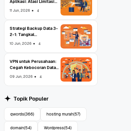
Aplikasi: Atasi Limitasi
Media
11 Jun, 2026
4
Strategi Backup Data 3-
2-1: Tangkal
Ransomware Enterprise
10 Jun, 2026
4
VPN untuk Perusahaan:
Cegah Kebocoran Data
Tim WFA!
09 Jun, 2026
4
Object Storage untuk
S
Aplikasi: Atasi Limitasi
1
Topik Populer
Media
E
11 Jun, 2026
10
4
qwords
(366)
hosting murah
(57)
domain
(54)
Wordpress
(54)