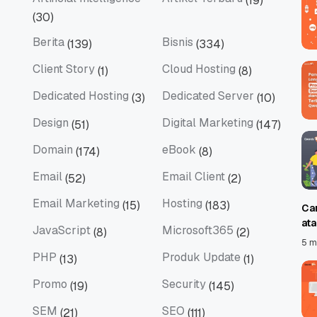
(19)
Artificial Intelligence
Artikel Terbaru
(30)
Berita
Bisnis
(139)
(334)
Berita
Bisnis
Client Story
Cloud Hosting
(1)
(8)
Client Story
Cloud Hosting
Dedicated Hosting
Dedicated Server
(3)
(10)
Dedicated Hosting
Dedicated Server
Design
Digital Marketing
(51)
(147)
Design
Digital Marketing
Domain
eBook
(174)
(8)
Domain
eBook
Email
Email Client
(52)
(2)
Email
Email Client
Email Marketing
Hosting
(15)
(183)
Ca
Email Marketing
Hosting
at
JavaScript
Microsoft365
(8)
(2)
JavaScript
Microsoft365
5 m
PHP
Produk Update
(13)
(1)
PHP
Produk Update
Promo
Security
(19)
(145)
Promo
Security
SEM
SEO
(21)
(111)