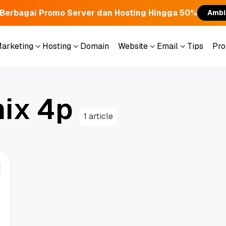
Berbagai Promo Server dan Hosting Hingga 50%
Ambi
Marketing
Hosting
Domain
Website
Email
Tips
Pr
Marketing
Hosting
Domain
Website
Email
Tips
Pr
m
i
x
4
p
1 article