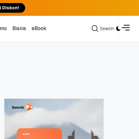
l Diskon!
omo
Bisnis
eBook
Search
Search
omo
Bisnis
eBook